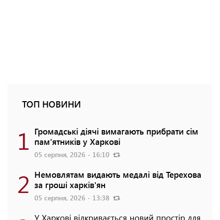
ТОП НОВИНИ
1
Громадські діячі вимагають прибрати сім
пам'ятників у Харкові
05 серпня, 2026 - 16:10
2
Немовлятам видають медалі від Терехова
за гроші харків'ян
05 серпня, 2026 - 13:38
У Харкові відкривається новий простір для