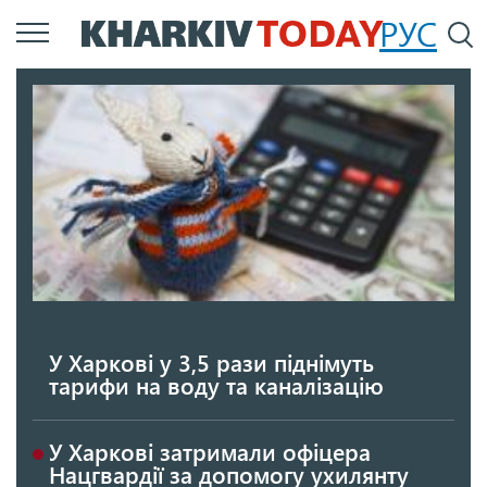
Перейти
РУС
П
до
основного
вмісту
У Харкові у 3,5 рази піднімуть
тарифи на воду та каналізацію
У Харкові затримали офіцера
Нацгвардії за допомогу ухилянту