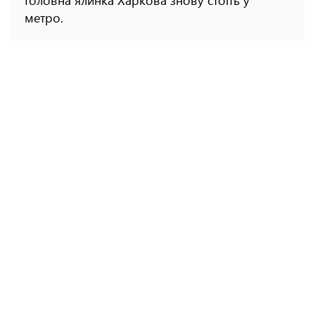
Головна ялинка Харкова знову стоїть у
метро.