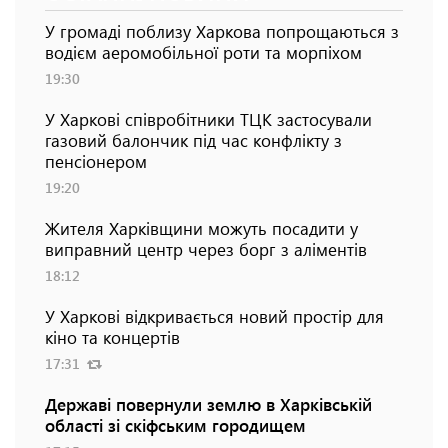
У громаді поблизу Харкова попрощаються з
водієм аеромобільної роти та морпіхом
19:30
У Харкові співробітники ТЦК застосували
газовий балончик під час конфлікту з
пенсіонером
19:20
Жителя Харківщини можуть посадити у
виправний центр через борг з аліментів
18:12
У Харкові відкривається новий простір для
кіно та концертів
17:31
Державі повернули землю в Харківській
області зі скіфським городищем