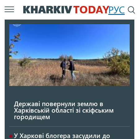
Перейти
РУС
П
до
основного
вмісту
Державі повернули землю в
Харківській області зі скіфським
городищем
У Харкові блогера засудили до