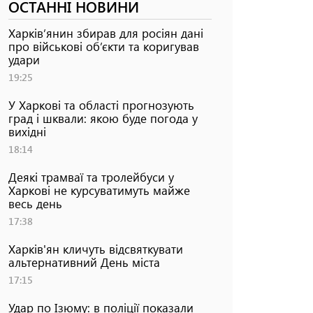
ОСТАННІ НОВИНИ
Харків’янин збирав для росіян дані
про військові об’єкти та коригував
удари
19:25
У Харкові та області прогнозують
град і шквали: якою буде погода у
вихідні
18:14
Деякі трамваї та тролейбуси у
Харкові не курсуватимуть майже
весь день
17:38
Харків'ян кличуть відсвяткувати
альтернативний День міста
17:15
Удар по Ізюму: в поліції показали