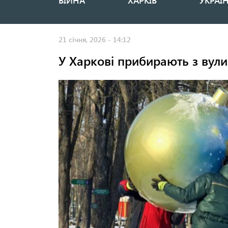
ВІЙНА
ХАРКІВ
УКРАЇ
Основная
навигация
21 січня, 2026 - 14:12
У Харкові прибирають з вули