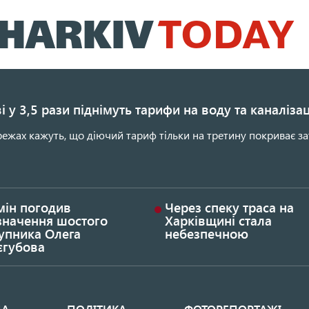
Перейти
до
основного
вмісту
і у 3,5 рази піднімуть тарифи на воду та каналіза
ежах кажуть, що діючий тариф тільки на третину покриває за
мін погодив
Через спеку траса на
значення шостого
Харківщині стала
упника Олега
небезпечною
єгубова