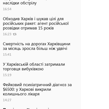
наслідки обстрілу
16:54
Обходив Харків і шукав цілі для
російських ракет: агент російської
розвідки отримав 15 років
16:23
Смертність на дорогах Харківщини
за місяць зросла більш ніж удвічі
15:41
У Харківській області затримали
торговця вибухівкою
15:19
Фейковий психіатричний діагноз за
$6500: у Харкові викрили
колишнього лікаря
14:27