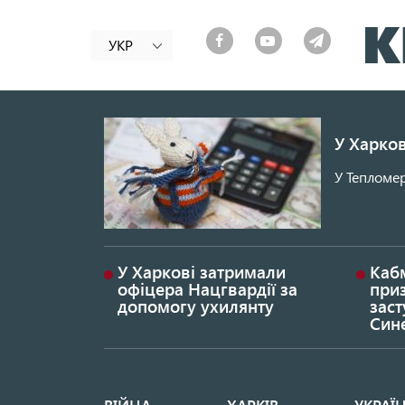
УКР
У Харков
У Тепломер
У Харкові затримали
Каб
офіцера Нацгвардії за
при
допомогу ухилянту
заст
Син