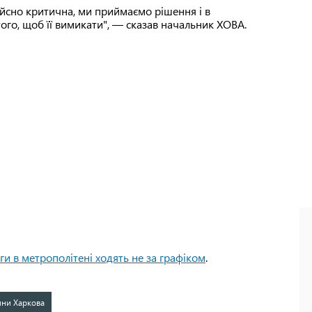
йсно критична, ми приймаємо рішення і в
го, щоб її вимикати", — сказав начальник ХОВА.
ги в метрополітені ходять не за графіком
.
ини Харкова