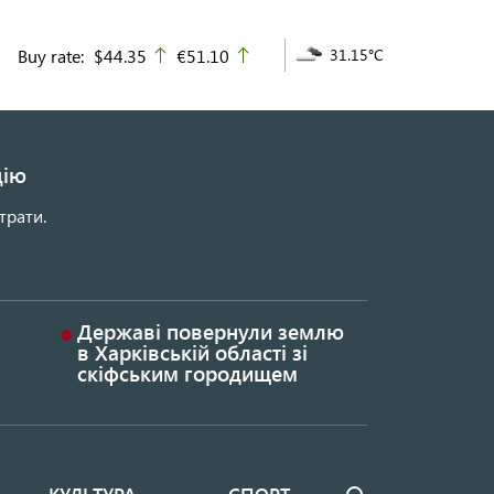
Buy rate:
$44.35
€51.10
31.15°C
up
up
цію
трати.
Державі повернули землю
в Харківській області зі
скіфським городищем