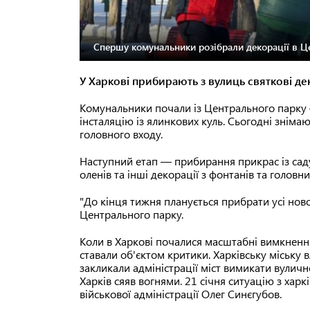
Спершу комунальники розібрали декорації в Ц
У Харкові прибирають з вулиць святкові дек
Комунальники почали із Центрального парку —
інсталяцію із ялинкових куль. Сьогодні знімаю
головного входу.
Наступний етап — прибирання прикрас із сад
оленів та інші декорації з фонтанів та головн
"До кінця тижня планується прибрати усі нов
Центрального парку.
Коли в Харкові почалися масштабні вимкнення 
ставали об'єктом критики. Харківську міську 
закликали адміністрації міст вимикати вуличне
Харків сяяв вогнями. 21 січня ситуацію з хар
військової адміністрації Олег Синєгубов.