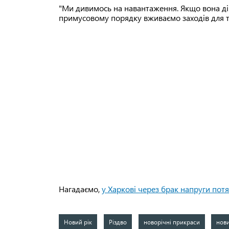
"Ми дивимось на навантаження. Якщо вона ді
примусовому порядку вживаємо заходів для то
Нагадаємо,
у Харкові через брак напруги потя
Новий рік
Різдво
новорічні прикраси
нов