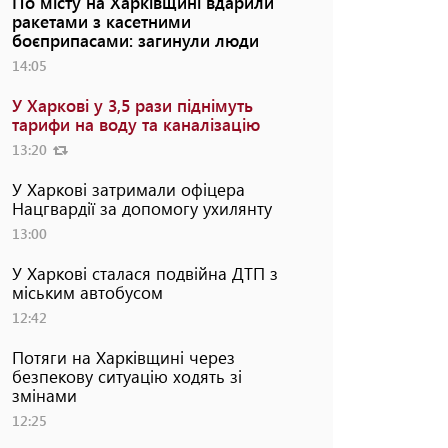
По місту на Харківщині вдарили
ракетами з касетними
боєприпасами: загинули люди
14:05
У Харкові у 3,5 рази піднімуть
тарифи на воду та каналізацію
13:20
У Харкові затримали офіцера
Нацгвардії за допомогу ухилянту
13:00
У Харкові сталася подвійна ДТП з
міським автобусом
12:42
Потяги на Харківщині через
безпекову ситуацію ходять зі
змінами
12:25