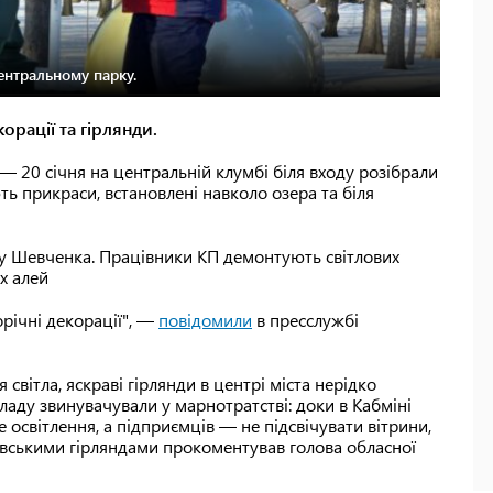
ентральному парку.
орації та гірлянди.
 20 січня на центральній клумбі біля входу розібрали
ть прикраси, встановлені навколо озера та біля
у Шевченка. Працівники КП демонтують світлових
их алей
орічні декорації", —
повідомили
в пресслужбі
світла, яскраві гірлянди в центрі міста нерідко
владу звинувачували у марнотратстві: доки в Кабміні
 освітлення, а підприємців — не підсвічувати вітрини,
ківськими гірляндами прокоментував голова обласної