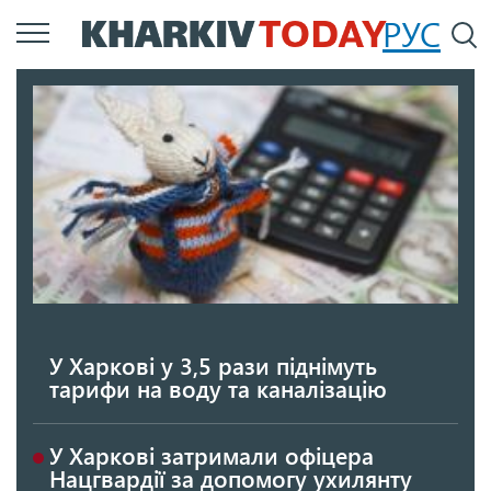
Перейти
РУС
П
до
основного
вмісту
У Харкові у 3,5 рази піднімуть
тарифи на воду та каналізацію
У Харкові затримали офіцера
Нацгвардії за допомогу ухилянту