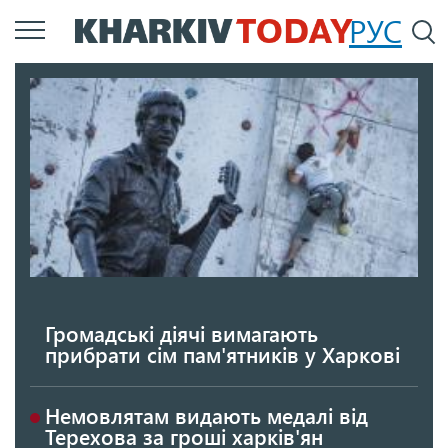
Перейти
РУС
П
до
основного
вмісту
Громадські діячі вимагають
прибрати сім пам'ятників у Харкові
Немовлятам видають медалі від
Терехова за гроші харків'ян