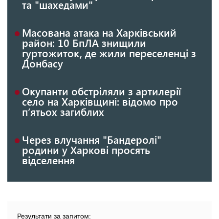
та "шахедами"
Масована атака на Харківський
район: 10 БпЛА знищили
гуртожиток, де жили переселенці з
Донбасу
Окупанти обстріляли з артилерії
село на Харківщині: відомо про
п’ятьох загиблих
Через влучання "Бандеролі"
родини у Харкові просять
відселення
Результати за запитом: