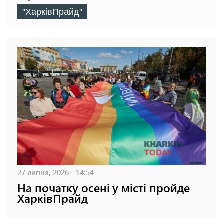
"ХарківПрайд"
27 липня, 2026 - 14:54
На початку осені у місті пройде
ХарківПрайд