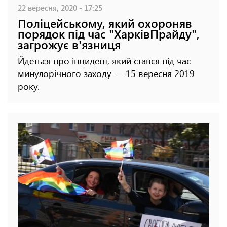
22 вересня, 2020 - 17:25
Поліцейському, який охороняв
порядок під час "ХарківПрайду",
загрожує в'язниця
Йдеться про інцидент, який стався під час
минулорічного заходу — 15 вересня 2019
року.