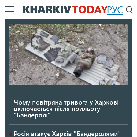
Перейти
РУС
П
до
основного
вмісту
Чому повітряна тривога у Харкові
включається після прильоту
"Бандеролі"
Росія атакує Харків "Бандеролями"