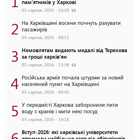
1
пам'ятників у Харкові
05 серпня, 2026 - 16:10
2
На Харківщині восени почнуть рахувати
пасажирів
04 серпня, 2026 - 08:11
3
Немовлятам видають медалі від Терехова
за гроші харків'ян
05 серпня, 2026 - 13:38
4
Російська армія почала штурми за новий
населений пункт на Харківщині
03 серпня, 2026 - 09:45
5
У передмісті Харкова заборонили пити
воду з кранів і мити нею посуд
03 серпня, 2026 - 14:18
6
Вступ-2026: які харківські університети
отримали найбільше заяв від абітурієнтів