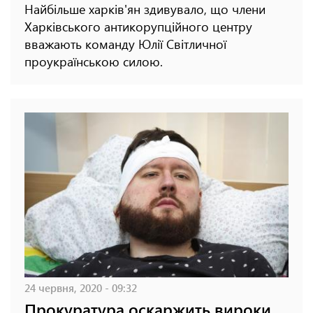
Найбільше харків'ян здивувало, що члени
Харківського антикорупційного центру
вважають команду Юлії Світличної
проукраїнською силою.
24 червня, 2020 - 09:32
Прокуратура оскаржить вироки