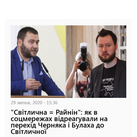
29 липня, 2020 - 15:36
"Світлична = Райнін": як в
соцмережах відреагували на
перехід Черняка і Булаха до
Світличної