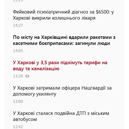
Фейковий психіатричний діагноз за $6500: у
Харкові викрили колишнього лікаря
14:27
По місту на Харківщині вдарили ракетами з
касетними боєприпасами: загинули люди
14:05
У Харкові у 3,5 рази піднімуть тарифи на
воду та каналізацію
13:20
У Харкові затримали офіцера Нацгвардії за
допомогу ухилянту
13:00
У Харкові сталася подвійна ДТП з міським
автобусом
12:42