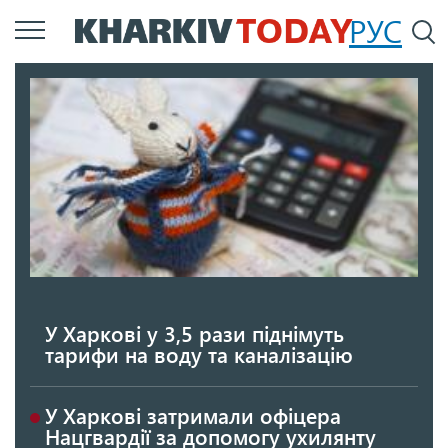
Перейти
РУС
П
до
основного
вмісту
У Харкові у 3,5 рази піднімуть
тарифи на воду та каналізацію
У Харкові затримали офіцера
Нацгвардії за допомогу ухилянту