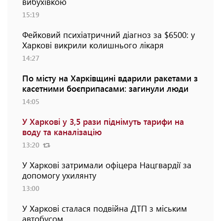
вибухівкою
15:19
Фейковий психіатричний діагноз за $6500: у
Харкові викрили колишнього лікаря
14:27
По місту на Харківщині вдарили ракетами з
касетними боєприпасами: загинули люди
14:05
У Харкові у 3,5 рази піднімуть тарифи на
воду та каналізацію
13:20
У Харкові затримали офіцера Нацгвардії за
допомогу ухилянту
13:00
У Харкові сталася подвійна ДТП з міським
автобусом