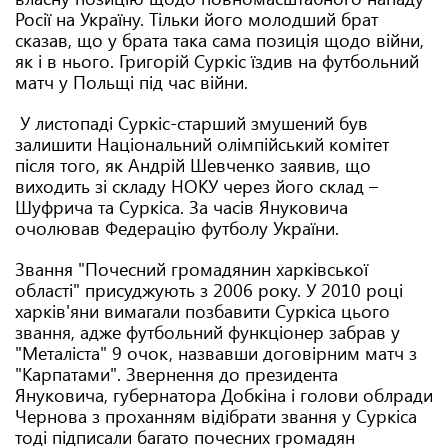
Росії на Україну. Тільки його молодший брат
сказав, що у брата така сама позиція щодо війни,
як і в нього. Григорій Суркіс їздив на футбольний
матч у Польщі під час війни.
У листопаді Суркіс-старший змушений був
залишити Національний олімпійський комітет
після того, як Андрій Шевченко заявив, що
виходить зі складу НОКУ через його склад –
Шуфрича та Суркіса. За часів Януковича
очолював Федерацію футболу України.
Звання "Почесний громадянин харківської
області" присуджують з 2006 року. У 2010 році
харків'яни вимагали позбавити Суркіса цього
звання, адже футбольний функціонер забрав у
"Металіста" 9 очок, назвавши договірним матч з
"Карпатами". Звернення до президента
Януковича, губернатора Добкіна і голови облради
Чернова з проханням відібрати звання у Суркіса
тоді підписали багато почесних громадян