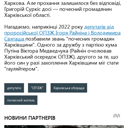
Харкова. Але прохання залишилося без відповіді,
Григорій Суркіс досі — почесний громадянин
Харківської області.
Нагадаємо, наприкінці 2022 року
депутатів від
проросійської ОПЗЖ Ігоря Райніна і Володимира
Святаша
позбавили звань "почесних громадян
Харківщини". Одного за дружбу з партією кума
Путіна Віктора Медведчука (Райнін очолював
Харківський осередок ОПЗЖ), другого за те, що
його син у разі захоплення Харківщини міг стати
"гауляйтером".
депутати
"ОПЗЖ"
Харківська облрада
почесний житель