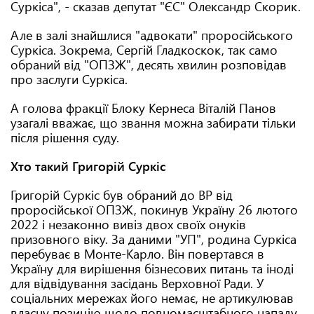
Суркіса", - сказав депутат "ЄС" Олександр Скорик.
Але в залі знайшлися "адвокати" проросійського
Суркіса. Зокрема, Сергій Гладкоскок, так само
обраний від "ОПЗЖ", десять хвилин розповідав
про заслуги Суркіса.
А голова фракції Блоку Кернеса Віталій Панов
узагалі вважає, що звання можна забирати тільки
після рішення суду.
Хто такий Григорій Суркіс
Григорій Суркіс був обраний до ВР від
проросійської ОПЗЖ, покинув Україну 26 лютого
2022 і незаконно вивіз двох своїх онуків
призовного віку. За даними "УП", родина Суркіса
перебуває в Монте-Карло. Він повертався в
Україну для вирішення бізнесових питань та іноді
для відвідування засідань Верховної Ради. У
соціальних мережах його немає, не артикулював
власну позицію щодо повномасштабного нападу