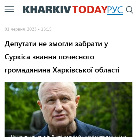
Перейти
РУС
П
до
основного
01 червня, 2023 - 13:15
вмісту
Депутати не змогли забрати у
Суркіса звання почесного
громадянина Харківської області
Половина депутатів Харківської обласної ради взагалі не