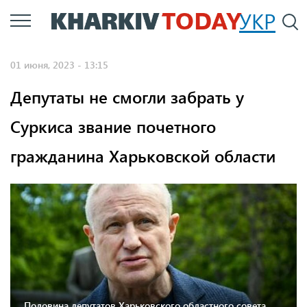
Перейти
УКР
По
к
основному
01 июня, 2023 - 13:15
содержанию
Депутаты не смогли забрать у
Суркиса звание почетного
гражданина Харьковской области
Половина депутатов Харьковского областного совета