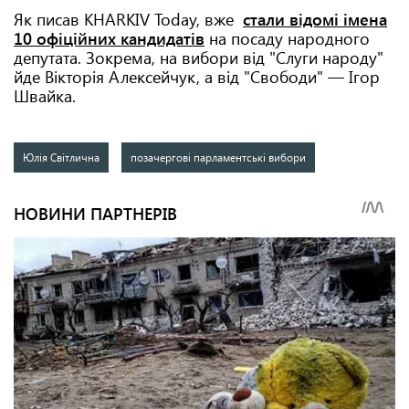
Як писав KHARKIV Today, вже
стали відомі імена
10 офіційних кандидатів
на посаду народного
депутата. Зокрема, на вибори від "Слуги народу"
йде Вікторія Алексейчук, а від "Свободи" — Ігор
Швайка.
Юлія Світлична
позачергові парламентські вибори