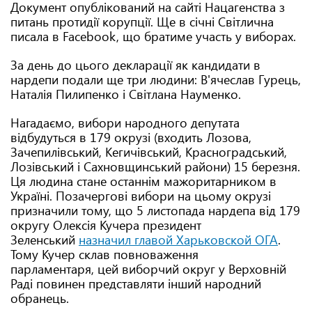
Документ опублікований на сайті Нацагенства з
питань протидії корупції. Ще в січні Світлична
писала в Facebook, що братиме участь у виборах.
За день до цього декларації як кандидати в
нардепи подали ще три людини: В'ячеслав Гурець,
Наталія Пилипенко і Світлана Науменко.
Нагадаємо, вибори народного депутата
відбудуться в 179 окрузі (входить Лозова,
Зачепилівський, Кегичівський, Красноградський,
Лозівський і Сахновщинський райони) 15 березня.
Ця людина стане останнім мажоритарником в
Україні. Позачергові вибори на цьому окрузі
призначили тому, що 5 листопада нардепа від 179
округу Олексія Кучера президент
Зеленський
назначил главой Харьковской ОГА
.
Тому Кучер склав повноваження
парламентаря, цей виборчий округ у Верховній
Раді повинен представляти інший народний
обранець.