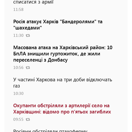
списатися з армії
11:58
Росія атакує Харків "Бандеролями" та
"шахедами"
11:30
Масована атака на Харківський район: 10
БпЛА знищили гуртожиток, де жили
переселенці з Донбасу
10:56
У частині Харкова на три доби відключать
газ
10:30
Окупанти обстріляли з артилерії село на
Харківщині: відомо про п’ятьох загиблих
09:55
Росіяни обстріляли птахоферму,