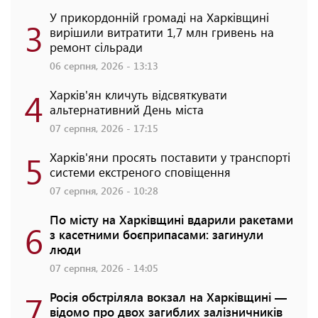
У прикордонній громаді на Харківщині
3
вирішили витратити 1,7 млн гривень на
ремонт сільради
06 серпня, 2026 - 13:13
4
Харків'ян кличуть відсвяткувати
альтернативний День міста
07 серпня, 2026 - 17:15
5
Харків'яни просять поставити у транспорті
системи екстреного сповіщення
07 серпня, 2026 - 10:28
По місту на Харківщині вдарили ракетами
6
з касетними боєприпасами: загинули
люди
07 серпня, 2026 - 14:05
7
Росія обстріляла вокзал на Харківщині —
відомо про двох загиблих залізничників