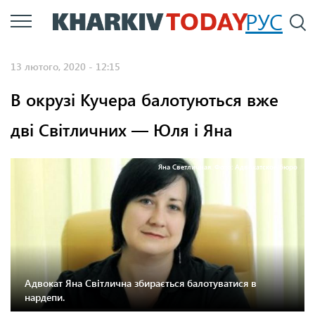
Перейти
РУС
П
до
основного
13 лютого, 2020 - 12:15
вмісту
В окрузі Кучера балотуються вже
дві Світличних — Юля і Яна
Яна Светличная. Фото: Адвокатское бюро
Адвокат Яна Світлична збирається балотуватися в
нардепи.