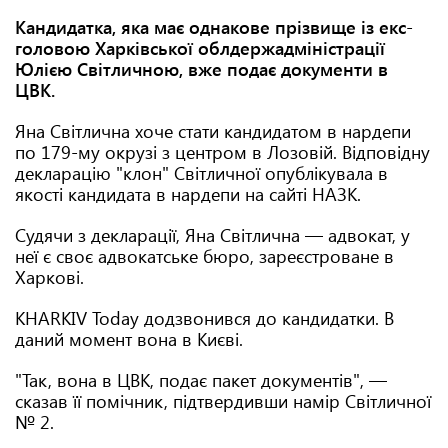
Кандидатка, яка має однакове прізвище із екс-
головою Харківської облдержадміністрації
Юлією Світличною, вже подає документи в
ЦВК.
Яна Світлична хоче стати кандидатом в нардепи
по 179-му окрузі з центром в Лозовій. Відповідну
декларацію "клон" Світличної опублікувала в
якості кандидата в нардепи на сайті НАЗК.
Судячи з декларації, Яна Світлична — адвокат, у
неї є своє адвокатське бюро, зареєстроване в
Харкові.
KHARKIV Today додзвонився до кандидатки. В
даний момент вона в Києві.
"Так, вона в ЦВК, подає пакет документів", —
сказав її помічник, підтвердивши намір Світличної
№ 2.