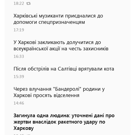
18:22
Харківські музиканти приєдналися до
допомоги спецпризначенцям
17:19
У Харкові закликають долучитися до
всеукраїнської акції на честь захисників
16:33
Після обстрілів на Салтівці врятували кота
15:39
Через влучання "Бандеролі" родини у
Харкові просять відселення
14:46
Загинула одна людина: уточнені дані про
жертви внаслідок ракетного удару по
Харкову