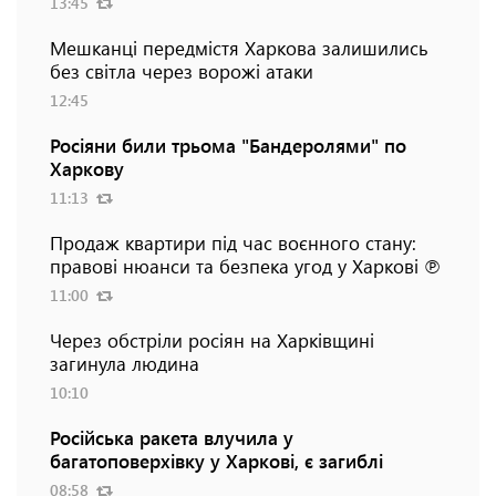
13:45
Мешканці передмістя Харкова залишились
без світла через ворожі атаки
12:45
Росіяни били трьома "Бандеролями" по
Харкову
11:13
Продаж квартири під час воєнного стану:
правові нюанси та безпека угод у Харкові ℗
11:00
Через обстріли росіян на Харківщині
загинула людина
10:10
Російська ракета влучила у
багатоповерхівку у Харкові, є загиблі
08:58