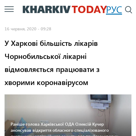
Перейти
РУС
П
до
основного
16 червня, 2020 - 09:28
вмісту
У Харкові більшість лікарів
Чорнобильської лікарні
відмовляється працювати з
хворими коронавірусом
Раніше голова Харківської ОДА Олексій Кучер
анонсував відкриття обласного спеціалізованого