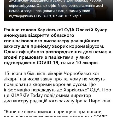
диспансеру радіаційного захисту для прийому хворих
коронавірусом. Однак офіційного розпорядження досі
немає, а згодні працювати з пацієнтами, у яких
підтверджено COVID-19, тільки 10 лікарів.
Раніше голова Харківської ОДА Олексій Кучер
анонсував відкриття обласного
спеціалізованого диспансеру радіаційного
захисту для прийому хворих коронавірусом.
Однак офіційного розпорядження досі немає, а
згодні працювати з пацієнтами, у яких
підтверджено COVID-19, тільки 10 лікарів.
15 червня більшість лікарів Чорнобильської
лікарні написала заяву про те, чому не можуть
працювати з хворими коронавірусом. Цю
інформацію передадуть до Харківської ОДА. Про
це KHARKIV Today повідомила директор
диспансеру радіаційного захисту Ірина Пирогова.
"Вони не відмовилися в принципі працювати,
вони відмовилися працювати з хворими COVID-