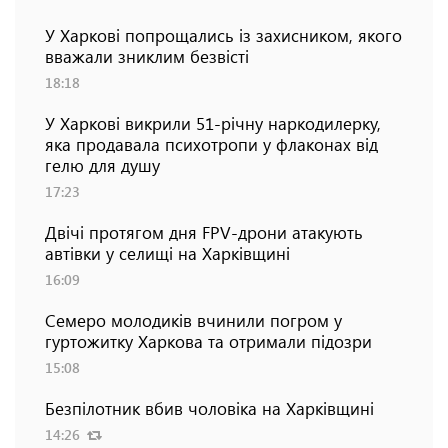
У Харкові попрощались із захисником, якого
вважали зниклим безвісті
18:18
У Харкові викрили 51-річну наркодилерку,
яка продавала психотропи у флаконах від
гелю для душу
17:23
Двічі протягом дня FPV-дрони атакують
автівки у селищі на Харківщині
16:09
Семеро молодиків вчинили погром у
гуртожитку Харкова та отримали підозри
15:08
Безпілотник вбив чоловіка на Харківщині
14:26