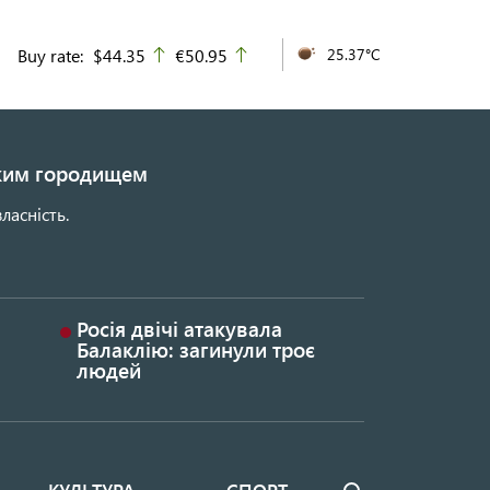
Buy rate:
$44.35
€50.95
25.37°C
up
up
ьким городищем
ласність.
Росія двічі атакувала
Балаклію: загинули троє
людей