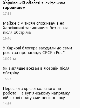
Харківській області зі скіфським
городищем
17:15
Майже сім тисяч споживачів на
Харківщині залишилися без світла
після обстрілів
16:46
У Харкові блогера засудили до семи
років за пропаганду СРСР і Росії
16:09
Як виглядає вокзал в Лозовій після
обстрілу
15:23
Пересіла з крісла колісного на
робота. На Куп'янському напрямку
військові врятували пенсіонерку
14:56