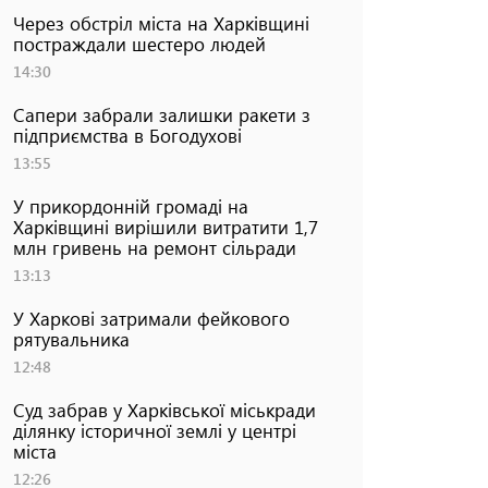
Через обстріл міста на Харківщині
постраждали шестеро людей
14:30
Сапери забрали залишки ракети з
підприємства в Богодухові
13:55
У прикордонній громаді на
Харківщині вирішили витратити 1,7
млн гривень на ремонт сільради
13:13
У Харкові затримали фейкового
рятувальника
12:48
Суд забрав у Харківської міськради
ділянку історичної землі у центрі
міста
12:26