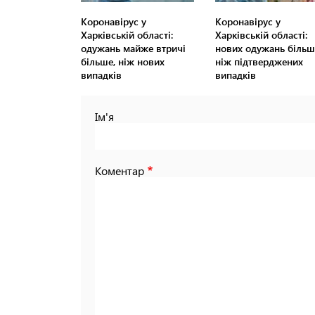
Коронавірус у
Коронавірус у
Харківській області:
Харківській області:
одужань майже втричі
нових одужань більш
більше, ніж нових
ніж підтверджених
випадків
випадків
Ім'я
Коментар