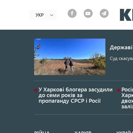
УКР
Державі 
Суд скасув
У Харкові блогера засудили
Росі
до семи років за
Хар
пропаганду СРСР і Росії
дво
залі