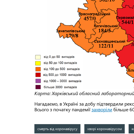
Карта: Харківський обласний лабораторни
Нагадаємо, в Україні за добу підтвердили рек
Всього з початку пандемії
захворіли
більше 60
смерть від коронавірусу
хворі коронавірусом
к