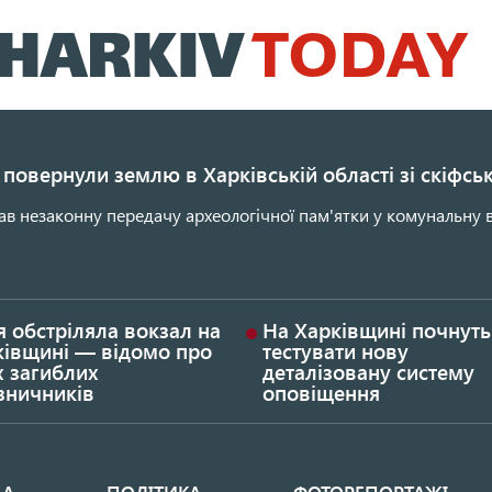
Перейти
до
основного
вмісту
повернули землю в Харківській області зі скіфс
ав незаконну передачу археологічної пам'ятки у комунальну в
я обстріляла вокзал на
На Харківщині почнуть
ківщині — відомо про
тестувати нову
х загиблих
деталізовану систему
зничників
оповіщення