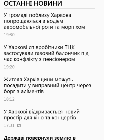
ОСТАННІ НОВИНИ
У громаді поблизу Харкова
попрощаються з водієм
аеромобільної роти та морпіхом
19:30
У Харкові співробітники ТЦК
застосували газовий балончик під
час конфлікту з пенсіонером
19:20
Жителя Харківщини можуть
посадити у виправний центр через
борг з аліментів
18:12
У Харкові відкривається новий
простір для кіно та концертів
17:31
Державі повернули землю в