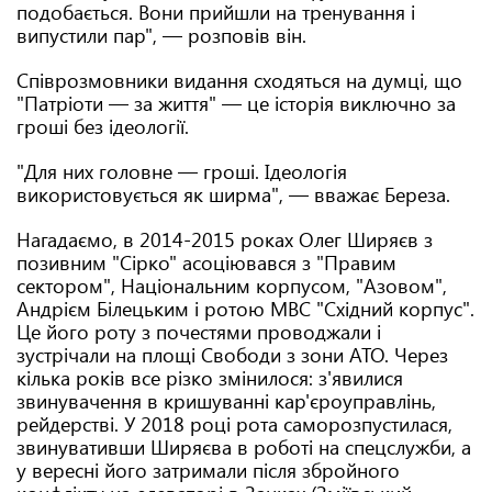
подобається. Вони прийшли на тренування і
випустили пар", — розповів він.
Співрозмовники видання сходяться на думці, що
"Патріоти — за життя" — це історія виключно за
гроші без ідеології.
"Для них головне — гроші. Ідеологія
використовується як ширма", — вважає Береза.
Нагадаємо, в 2014-2015 роках Олег Ширяєв з
позивним "Сірко" асоціювався з "Правим
сектором", Національним корпусом, "Азовом",
Андрієм Білецьким і ротою МВС "Східний корпус".
Це його роту з почестями проводжали і
зустрічали на площі Свободи з зони АТО. Через
кілька років все різко змінилося: з'явилися
звинувачення в кришуванні кар'єроуправлінь,
рейдерстві. У 2018 році рота саморозпустилася,
звинувативши Ширяєва в роботі на спецслужби, а
у вересні його затримали після збройного