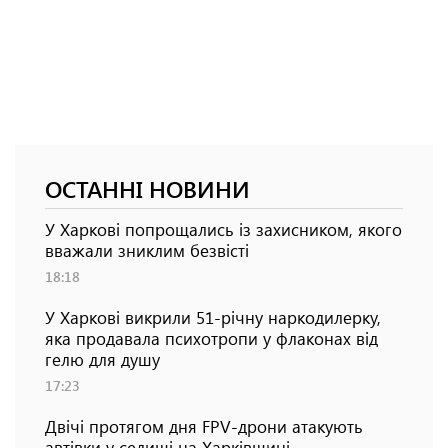
ОСТАННІ НОВИНИ
У Харкові попрощались із захисником, якого
вважали зниклим безвісті
18:18
У Харкові викрили 51-річну наркодилерку,
яка продавала психотропи у флаконах від
гелю для душу
17:23
Двічі протягом дня FPV-дрони атакують
автівки у селищі на Харківщині