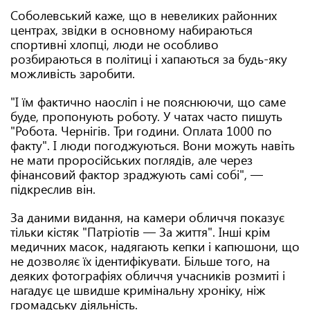
Соболевський каже, що в невеликих районних
центрах, звідки в основному набираються
спортивні хлопці, люди не особливо
розбираються в політиці і хапаються за будь-яку
можливість заробити.
"І їм фактично наосліп і не пояснюючи, що саме
буде, пропонують роботу. У чатах часто пишуть
"Робота. Чернігів. Три години. Оплата 1000 по
факту". І люди погоджуються. Вони можуть навіть
не мати проросійських поглядів, але через
фінансовий фактор зраджують самі собі", —
підкреслив він.
За даними видання, на камери обличчя показує
тільки кістяк "Патріотів — За життя". Інші крім
медичних масок, надягають кепки і капюшони, що
не дозволяє їх ідентифікувати. Більше того, на
деяких фотографіях обличчя учасників розмиті і
нагадує це швидше кримінальну хроніку, ніж
громадську діяльність.