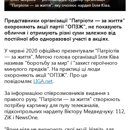
"Патріоти — за життя", яку очолює нардеп Ілля Ківа.
Представники організації "Патріоти — за життя"
охороняють акції партії "ОПЗЖ", не показують
обличчя і отримують різні суми залежно від
постійної або одноразової участі в акціях.
У червні 2020 офіційно презентували "Патріотів
— за життя". Метою голова організації Ілля Ківа
називав "боротьбу за мир" і "захист героїчного
минулого предків". На практиці ці люди
охороняють акції "ОПЗЖ". Про це
повідомляє
LIGA.net
.
За інформацією співрозмовників видання з
правого руху, "Патріоти — за життя" створюють
потрібну картинку для пулу телеканалів,
підконтрольних нардепу Віктору Медведчуку: 112,
ZiK і NewsOne.
"Вони ніде не анонсують свої акції. Навіть для