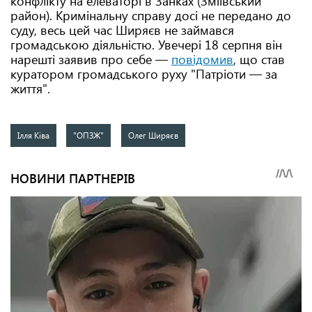
конфлікту на елеваторі в Занках (Зміївський
район). Кримінальну справу досі не передано до
суду, весь цей час Ширяєв не займався
громадською діяльністю. Увечері 18 серпня він
нарешті заявив про себе —
повідомив
, що став
куратором громадського руху "Патріоти — за
життя".
Ілля Ківа
"ОПЗЖ"
Олег Ширяєв