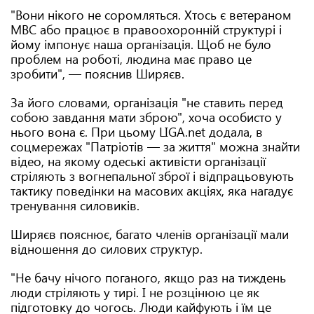
"Вони нікого не соромляться. Хтось є ветераном
МВС або працює в правоохоронній структурі і
йому імпонує наша організація. Щоб не було
проблем на роботі, людина має право це
зробити", — пояснив Ширяєв.
За його словами, організація "не ставить перед
собою завдання мати зброю", хоча особисто у
нього вона є. При цьому LIGA.net додала, в
соцмережах "Патріотів — за життя" можна знайти
відео, на якому одеські активісти організації
стріляють з вогнепальної зброї і відпрацьовують
тактику поведінки на масових акціях, яка нагадує
тренування силовиків.
Ширяєв пояснює, багато членів організації мали
відношення до силових структур.
"Не бачу нічого поганого, якщо раз на тиждень
люди стріляють у тирі. І не розцінюю це як
підготовку до чогось. Люди кайфують і їм це