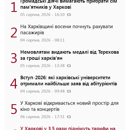
1
Громадські діячі вимагають прибрати сім
пам'ятників у Харкові
05 серпня, 2026 - 16:10
2
На Харківщині восени почнуть рахувати
пасажирів
04 серпня, 2026 - 08:11
3
Немовлятам видають медалі від Терехова
за гроші харків'ян
05 серпня, 2026 - 13:38
4
Вступ-2026: які харківські університети
отримали найбільше заяв від абітурієнтів
04 серпня, 2026 - 09:48
5
У Харкові відкривається новий простір для
кіно та концертів
06 серпня, 2026 - 17:31
У Харкові у 3,5 рази піднімуть тарифи на