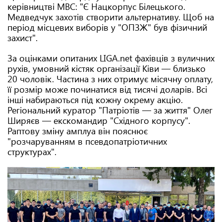
керівництві МВС: "Є Нацкорпус Білецького.
Медведчук захотів створити альтернативу. Щоб на
період місцевих виборів у "ОПЗЖ" був фізичний
захист".
За оцінками опитаних LIGA.net фахівців з вуличних
рухів, умовний кістяк організації Ківи — близько
20 чоловік. Частина з них отримує місячну оплату,
її розмір може починатися від тисячі доларів. Всі
інші набираються під кожну окрему акцію.
Регіональний куратор "Патріотів — за життя" Олег
Ширяєв — екскомандир "Східного корпусу".
Раптову зміну амплуа він пояснює
"розчаруванням в псевдопатріотичних
структурах".