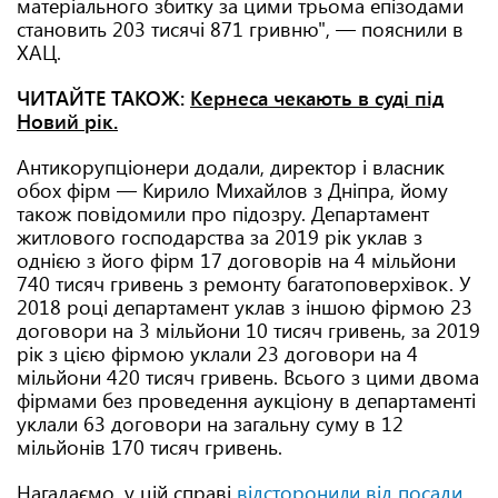
матеріального збитку за цими трьома епізодами
становить 203 тисячі 871 гривню", — пояснили в
ХАЦ.
ЧИТАЙТЕ ТАКОЖ:
Кернеса чекають в суді під
Новий рік.
Антикорупціонери додали, директор і власник
обох фірм — Кирило Михайлов з Дніпра, йому
також повідомили про підозру. Департамент
житлового господарства за 2019 рік уклав з
однією з його фірм 17 договорів на 4 мільйони
740 тисяч гривень з ремонту багатоповерхівок. У
2018 році департамент уклав з іншою фірмою 23
договори на 3 мільйони 10 тисяч гривень, за 2019
рік з цією фірмою уклали 23 договори на 4
мільйони 420 тисяч гривень. Всього з цими двома
фірмами без проведення аукціону в департаменті
уклали 63 договори на загальну суму в 12
мільйонів 170 тисяч гривень.
Нагадаємо, у цій справі
відсторонили від посади