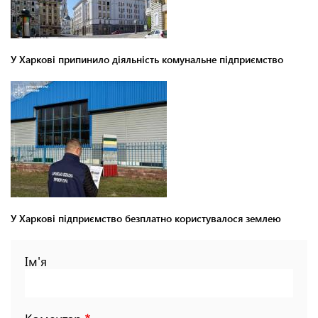
У Харкові припинило діяльність комунальне підприємство
У Харкові підприємство безплатно користувалося землею
Ім'я