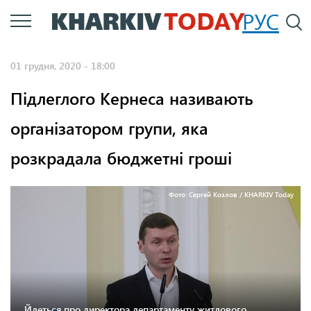
Перейти
РУС
П
до
основного
01 грудня, 2020 - 18:00
вмісту
Підлеглого Кернеса називають
організатором групи, яка
розкрадала бюджетні гроші
Фото: Сергей Козлов / KHARKIV Today
Йдеться про директора департаменту житлового