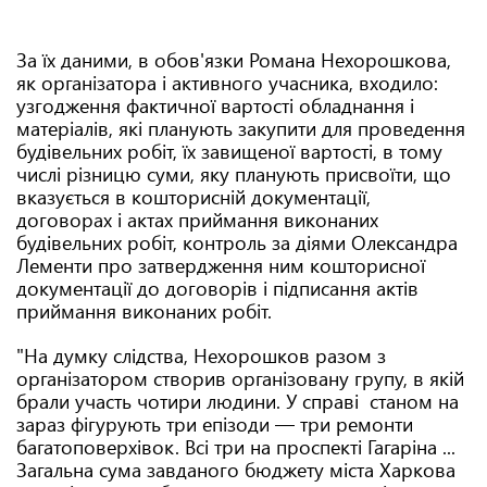
За їх даними, в обов'язки Романа Нехорошкова,
як організатора і активного учасника, входило:
узгодження фактичної вартості обладнання і
матеріалів, які планують закупити для проведення
будівельних робіт, їх завищеної вартості, в тому
числі різницю суми, яку планують присвоїти, що
вказується в кошторисній документації,
договорах і актах приймання виконаних
будівельних робіт, контроль за діями Олександра
Лементи про затвердження ним кошторисної
документації до договорів і підписання актів
приймання виконаних робіт.
"На думку слідства, Нехорошков разом з
організатором створив організовану групу, в якій
брали участь чотири людини. У справі станом на
зараз фігурують три епізоди — три ремонти
багатоповерхівок. Всі три на проспекті Гагаріна ...
Загальна сума завданого бюджету міста Харкова