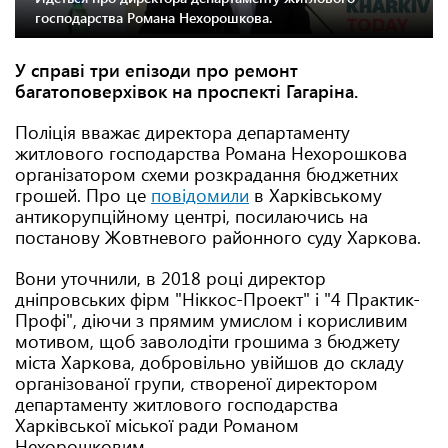
господарства Романа Нехорошкова.
У справі три епізоди про ремонт
багатоповерхівок на проспекті Гагаріна.
Поліція вважає директора департаменту
житлового господарства Романа Нехорошкова
організатором схеми розкрадання бюджетних
грошей. Про це
повідомили
в Харківському
антикорупційному центрі, посилаючись на
постанову Жовтневого районного суду Харкова.
Вони уточнили, в 2018 році директор
дніпровських фірм "Ніккос-Проект" і "4 Практик-
Профі", діючи з прямим умислом і корисливим
мотивом, щоб заволодіти грошима з бюджету
міста Харкова, добровільно увійшов до складу
організованої групи, створеної директором
департаменту житлового господарства
Харківської міської ради Романом
Нехорошковим.