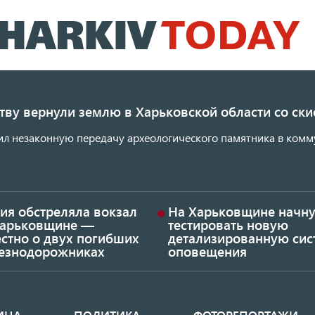
Перейти
к
основному
содержанию
ству вернули землю в Харьковской области со с
ил незаконную передачу археологического памятника в комм
ия обстреляла вокзал
На Харьковщине начну
Харьковщине —
тестировать новую
стно о двух погибших
детализированную сис
езнодорожниках
оповещения