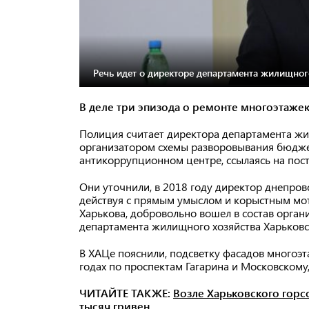
Речь идет о директоре департамента жилищног
В деле три эпизода о ремонте многоэтажек
Полиция считает директора департамента ж
организатором схемы разворовывания бюдже
антикоррупционном центре, ссылаясь на пос
Они уточнили, в 2018 году директор днепров
действуя с прямым умыслом и корыстным мот
Харькова, добровольно вошел в состав орга
департамента жилищного хозяйства Харьковс
В ХАЦе пояснили, подсветку фасадов многоэ
годах по проспектам Гагарина и Московскому
ЧИТАЙТЕ ТАКЖЕ:
Возле Харьковского горс
тысяч гривен