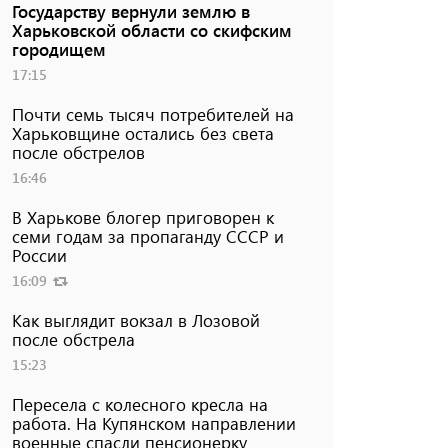
Государству вернули землю в
Харьковской области со скифским
городищем
17:15
Почти семь тысяч потребителей на
Харьковщине остались без света
после обстрелов
16:46
В Харькове блогер приговорен к
семи годам за пропаганду СССР и
России
16:09
Как выглядит вокзал в Лозовой
после обстрела
15:23
Пересела с колесного кресла на
работа. На Купянском направлении
военные спасли пенсионерку