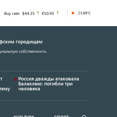
Buy rate:
$44.35
€50.95
23.88°C
up
up
кифским городищем
унальную собственность.
т
Россия дважды атаковала
Балаклею: погибли три
тему
человека