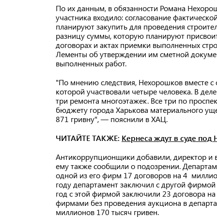
По их данным, в обязанности Романа Нехорош
участника входило: согласование фактическо
планируют закупить для проведения строител
разницу суммы, которую планируют присвоить
договорах и актах приемки выполненных стро
Лементы об утверждении им сметной докуме
выполненных работ.
"По мнению следствия, Нехорошков вместе с 
которой участвовали четыре человека. В деле
три ремонта многоэтажек. Все три по проспек
бюджету города Харькова материального уще
871 гривну", — пояснили в ХАЦ.
ЧИТАЙТЕ ТАКЖЕ:
Кернеса ждут в суде под
Антикоррупционщики добавили, директор и 
ему также сообщили о подозрении. Департам
одной из его фирм 17 договоров на 4 миллио
году департамент заключил с другой фирмой 
год с этой фирмой заключили 23 договора на 
фирмами без проведения аукциона в департа
миллионов 170 тысяч гривен.