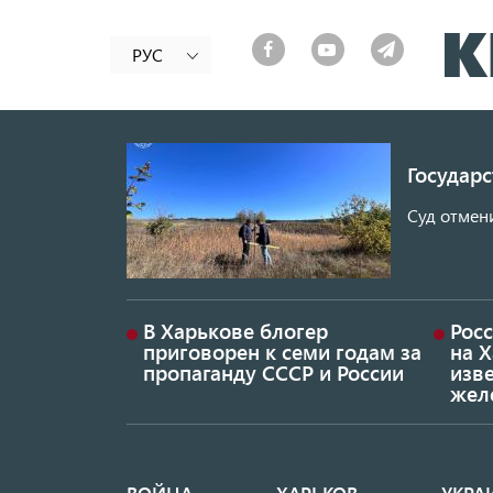
РУС
Государ
Суд отмен
В Харькове блогер
Росс
приговорен к семи годам за
на 
пропаганду СССР и России
изве
жел