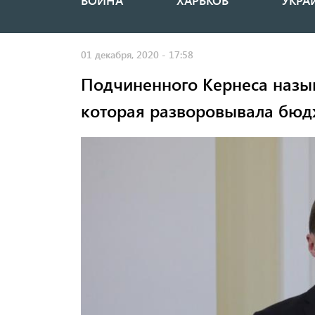
ВОЙНА
ХАРЬКОВ
УКРА
Основная
навигация
01 декабря, 2020 - 17:58
Подчиненного Кернеса назы
которая разворовывала бюд