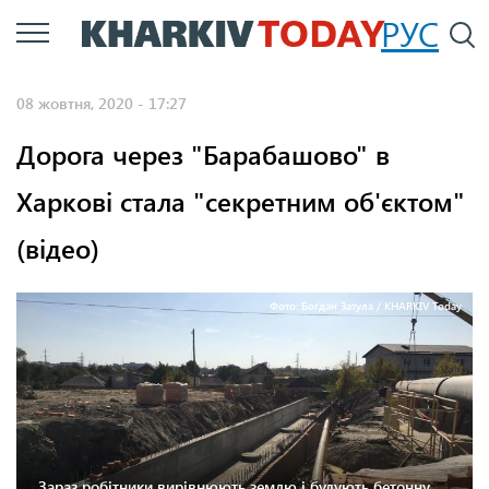
Перейти
РУС
П
до
основного
08 жовтня, 2020 - 17:27
вмісту
Дорога через "Барабашово" в
Харкові стала "секретним об'єктом"
(відео)
Фото: Богдан Затула / KHARKIV Today
Зараз робітники вирівнюють землю і будують бетонну