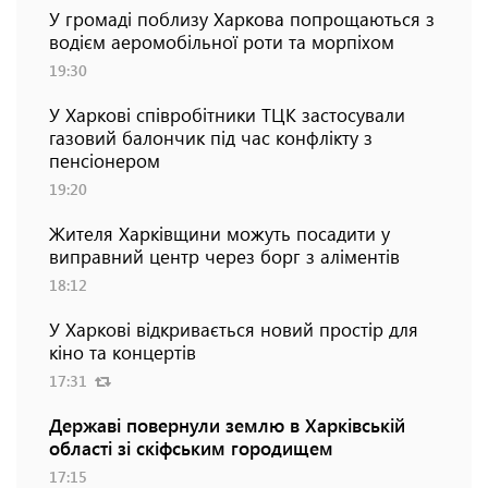
У громаді поблизу Харкова попрощаються з
водієм аеромобільної роти та морпіхом
19:30
У Харкові співробітники ТЦК застосували
газовий балончик під час конфлікту з
пенсіонером
19:20
Жителя Харківщини можуть посадити у
виправний центр через борг з аліментів
18:12
У Харкові відкривається новий простір для
кіно та концертів
17:31
Державі повернули землю в Харківській
області зі скіфським городищем
17:15