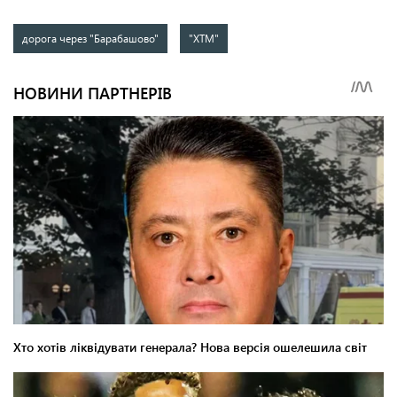
дорога через "Барабашово"
"ХТМ"