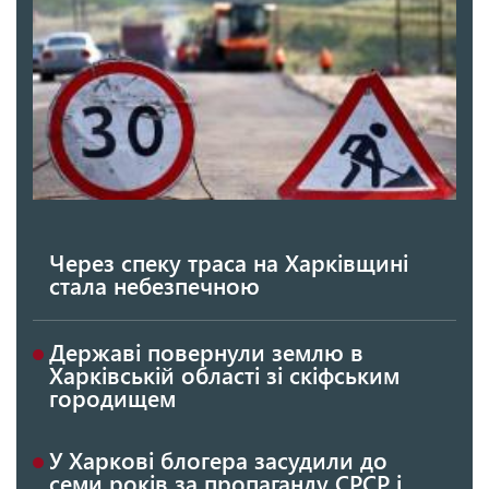
Через спеку траса на Харківщині
стала небезпечною
Державі повернули землю в
Харківській області зі скіфським
городищем
У Харкові блогера засудили до
семи років за пропаганду СРСР і