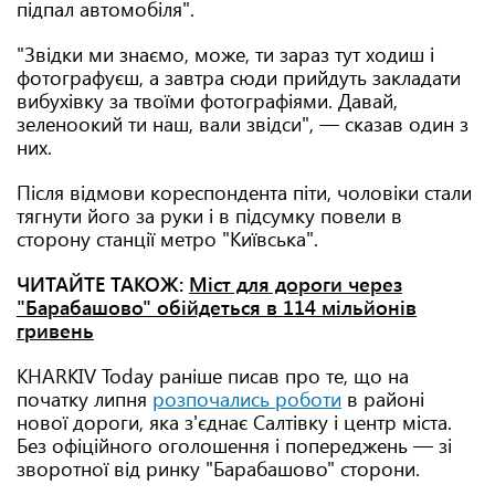
підпал автомобіля".
"Звідки ми знаємо, може, ти зараз тут ходиш і
фотографуєш, а завтра сюди прийдуть закладати
вибухівку за твоїми фотографіями. Давай,
зеленоокий ти наш, вали звідси", — сказав один з
них.
Після відмови кореспондента піти, чоловіки стали
тягнути його за руки і в підсумку повели в
сторону станції метро "Київська".
ЧИТАЙТЕ ТАКОЖ:
Міст для дороги через
"Барабашово" обійдеться в 114 мільйонів
гривень
KHARKIV Today раніше писав про те, що на
початку липня
розпочались роботи
в районі
нової дороги, яка з'єднає Салтівку і центр міста.
Без офіційного оголошення і попереджень — зі
зворотної від ринку "Барабашово" сторони.