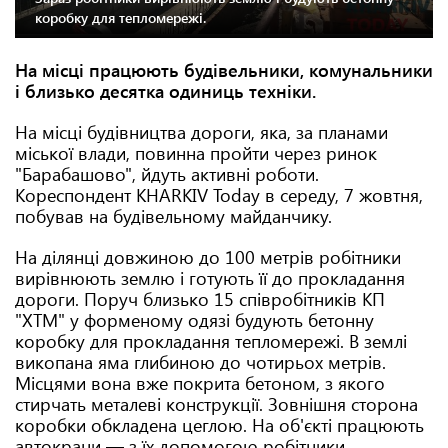
коробку для тепломережі.
На місці працюють будівельники, комунальники
і близько десятка одиниць техніки.
На місці будівництва дороги, яка, за планами
міської влади, повинна пройти через ринок
"Барабашово", йдуть активні роботи.
Кореспондент KHARKIV Today в середу, 7 жовтня,
побував на будівельному майданчику.
На ділянці довжиною до 100 метрів робітники
вирівнюють землю і готують її до прокладання
дороги. Поруч близько 15 співробітників КП
"ХТМ" у форменому одязі будують бетонну
коробку для прокладання тепломережі. В землі
викопана яма глибиною до чотирьох метрів.
Місцями вона вже покрита бетоном, з якого
стирчать металеві конструкції. Зовнішня сторона
коробки обкладена цеглою. На об'єкті працюють
автокрани — з їх допомогою робітники