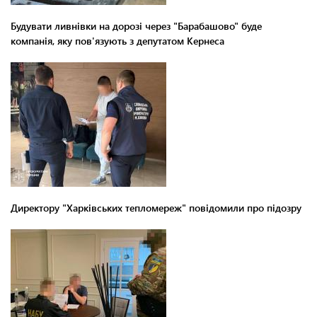
Будувати ливнівки на дорозі через "Барабашово" буде
компанія, яку пов'язують з депутатом Кернеса
Директору "Харківських тепломереж" повідомили про підозру