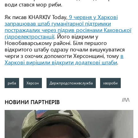
води стався мор риби.
Як писав KHARKIV Today,
9 червня у Харкові
запрацював штаб гуманітарної підтримки
постраждалих через підрив росіянами Каховської
гідроелектростанції
. Його відкрили у
Новобаварському районі. Біля першого
відкритого штабу одразу почали вишукуватися
черги з охочих допомогти Херсонщині, тому
в
Харкові вирішили відкрити додаткові штаби
.
риба
Херсон
Держпродспоживслужба
хвороби