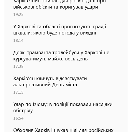
Харків’янин збирав для росіян дані про
військові об’єкти та коригував удари
19:25
У Харкові та області прогнозують град і
шквали: якою буде погода у вихідні
18:14
Деякі трамваї та тролейбуси у Харкові не
курсуватимуть майже весь день
17:38
Харків'ян кличуть відсвяткувати
альтернативний День міста
17:15
Удар по Ізюму: в поліції показали наслідки
обстрілу
16:54
Обходив Харків і шукав цілі для російських