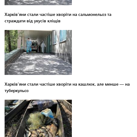
Харків'яни стали частіше хворіти на сальмонельоз та
страждати від укусів кліщів
Харків'яни стали частіше хворіти на кашлюк, але менше — на
туберкульоз