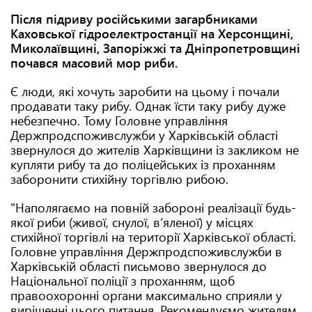
Після підриву російськими загарбниками
Каховської гідроелектростанції на Херсонщині,
Миколаївщині, Запоріжжі та Дніпропетровщині
почався масовий мор риби.
Є люди, які хочуть заробити на цьому і почали
продавати таку рибу. Однак їсти таку рибу дуже
небезпечно. Тому Головне управління
Держпродспоживслужби у Харківській області
звернулося до жителів Харківщини із закликом не
купляти рибу та до поліцейських із проханням
заборонити стихійну торгівлю рибою.
"Наполягаємо на повній забороні реалізації будь-
якої риби (живої, снулої, в’яленої) у місцях
стихійної торгівлі на території Харківської області.
Головне управління Держпродспоживслужби в
Харківській області письмово звернулося до
Національної поліції з проханням, щоб
правоохоронні органи максимально сприяли у
вирішенні цього питання. Рекомендуємо жителям