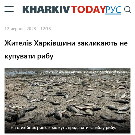
Перейти
РУС
П
до
основного
12 червня, 2023 - 12:18
вмісту
Жителів Харківщини закликають не
купувати рибу
Фото: ГУ Держпродспоживслужби у Харківській області
На стихійних ринках можуть продавати загиблу рибу.