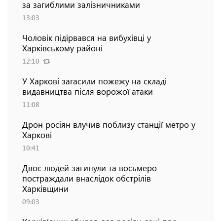
за загиблими залізничниками
13:03
Чоловік підірвався на вибухівці у
Харківському районі
12:10
У Харкові загасили пожежу на складі
видавництва після ворожої атаки
11:08
Дрон росіян влучив поблизу станції метро у
Харкові
10:41
Двоє людей загинули та восьмеро
постраждали внаслідок обстрілів
Харківщини
09:03