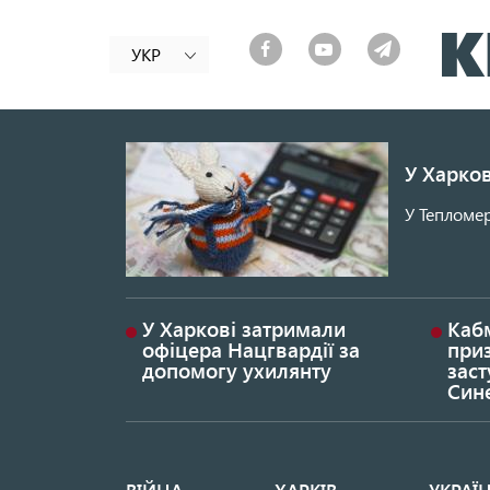
УКР
У Харков
У Тепломер
У Харкові затримали
Каб
офіцера Нацгвардії за
при
допомогу ухилянту
заст
Син