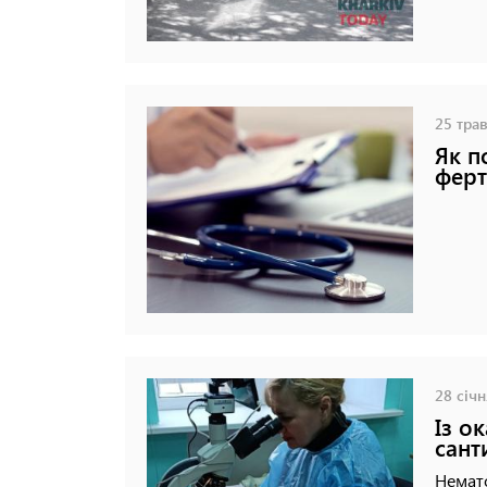
25 трав
Як п
ферт
28 січн
Із о
сант
Немато