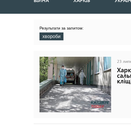
ВІЙНА
ХАРКІВ
УКРАЇ
Основная
навигация
Результати за запитом:
хвороби
23 липн
Харк
саль
кліщ