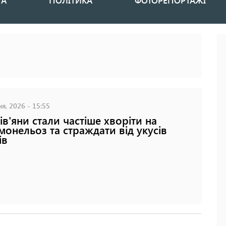
НА
ПОЛІТИКА
ФОТОРЕПОРТАЖІ
я, 2026 - 15:55
ів'яни стали частіше хворіти на
монельоз та страждати від укусів
ів