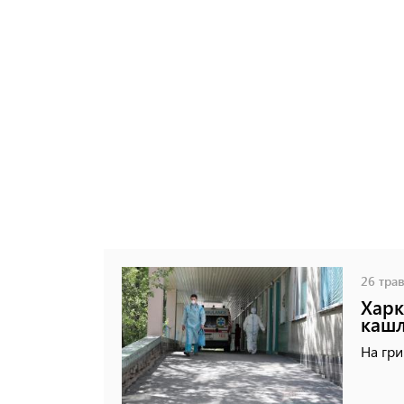
26 трав
Харк
кашл
На гри