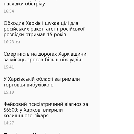
наслідки обстрілу
16:54
Обходив Харків і шукав цілі для
російських ракет: агент російської
розвідки отримав 15 років
16:23
Смертність на дорогах Харківщини
за місяць зросла більш ніж удвічі
15:41
У Харківській області затримали
торговця вибухівкою
15:19
Фейковий психіатричний діагноз за
$6500: у Харкові викрили
колишнього лікаря
14:27