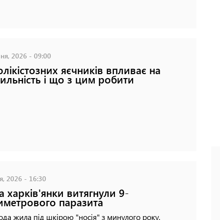
ня, 2026 - 09:00
олікістозних яєчників впливає на
ильність і що з цим робити
я, 2026 - 16:30
ка харків'янки витягнули 9-
иметрового паразита
да жила під шкірою "носія" з минулого року.