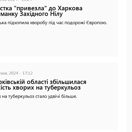
стка "привезла" до Харкова
манку Західного Нілу
ка підхопила хворобу під час подорожі Європою.
зня, 2024 - 17:12
рківській області збільшилася
кість хворих на туберкульоз
 на туберкульоз стало удвічі більше.