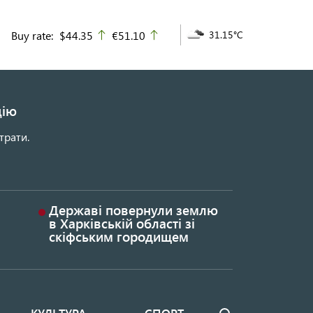
Buy rate:
$44.35
€51.10
31.15°C
up
up
цію
трати.
Державі повернули землю
в Харківській області зі
скіфським городищем