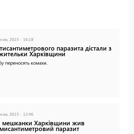
сня, 2023 - 16:18
тисантиметрового паразита дістали з
 жительки Харківщини
у переносять комахи.
сня, 2023 - 12:46
лі мешканки Харківщини жив
мисантиметровий паразит