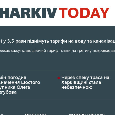
Перейти
до
основного
вмісту
і у 3,5 рази піднімуть тарифи на воду та каналіза
ежах кажуть, що діючий тариф тільки на третину покриває за
мін погодив
Через спеку траса на
значення шостого
Харківщині стала
упника Олега
небезпечною
єгубова