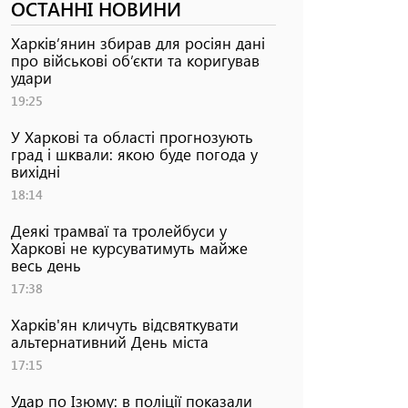
ОСТАННІ НОВИНИ
Харків’янин збирав для росіян дані
про військові об’єкти та коригував
удари
19:25
У Харкові та області прогнозують
град і шквали: якою буде погода у
вихідні
18:14
Деякі трамваї та тролейбуси у
Харкові не курсуватимуть майже
весь день
17:38
Харків'ян кличуть відсвяткувати
альтернативний День міста
17:15
Удар по Ізюму: в поліції показали