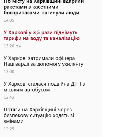
По місту на Харківщині вдарили
ракетами з касетними
боєприпасами: загинули люди
14:05
У Харкові у 3,5 рази піднімуть
тарифи на воду та каналізацію
13:20
У Харкові затримали офіцера
Нацгвардії за допомогу ухилянту
13:00
У Харкові сталася подвійна ДТП з
міським автобусом
12:42
Потяги на Харківщині через
безпекову ситуацію ходять зі
змінами
12:25