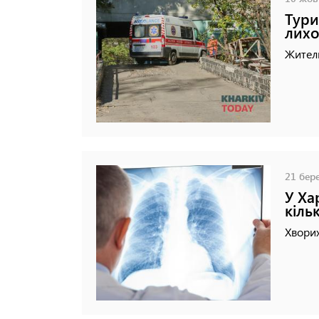
Тури
лихо
Житель
21 бере
У Ха
кіль
Хворих