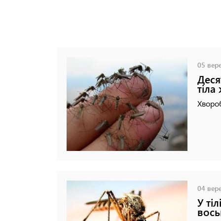
05 вере
Деся
тіла
Хвороб
04 вере
У ті
вось