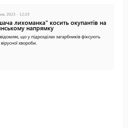
ня, 2023 - 12:19
ача лихоманка" косить окупантів на
янському напрямку
відомляє, що у підрозділах загарбників фіксують
 вірусної хвороби.