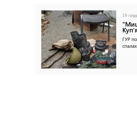
19 груд
"Миш
Куп'
ГУР по
спалах