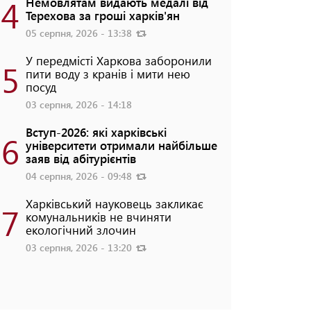
4
Немовлятам видають медалі від
Терехова за гроші харків'ян
05 серпня, 2026 - 13:38
У передмісті Харкова заборонили
5
пити воду з кранів і мити нею
посуд
03 серпня, 2026 - 14:18
Вступ-2026: які харківські
6
університети отримали найбільше
заяв від абітурієнтів
04 серпня, 2026 - 09:48
Харківський науковець закликає
7
комунальників не вчиняти
екологічний злочин
03 серпня, 2026 - 13:20