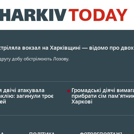
Перейти
до
основного
вмісту
стріляла вокзал на Харківщині — відомо про двох
другу добу обстрілюють Лозову.
я двічі атакувала
Громадські діячі вима
клію: загинули троє
прибрати сім пам'ятник
ей
Харкові