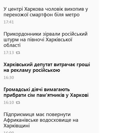
У центрі Харкова чоловік вихопив у
перехожої смартфон біля метро
17:41
Прикордонники зірвали російський
штурм на півночі Харківської
області
17:13
Харківський депутат витрачає гроші
на рекламу російською
16:30
Громадські діячі вимагають
прибрати сім пам'ятників у Харкові
16:10
Підприємиця має повернути
Африканівське водосховище на
Харківщині
16:00