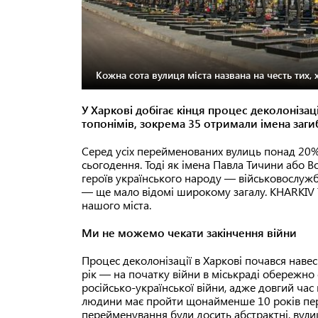
Кожна сота вулиця міста названа на честь тих, х
У Харкові добігає кінця процес деколонізац
топонімів, зокрема 35 отримали імена загиб
Серед усіх перейменованих вулиць понад 20% 
сьогодення. Тоді як імена Павла Тичини або 
героїв українського народу — військовослужбо
— ще мало відомі широкому загалу. KHARKIV T
нашого міста.
Ми не можемо чекати закінчення війни
Процес деколонізації в Харкові почався навес
рік — на початку війни в міськраді обережно с
російсько-української війни, адже довгий час 
людини має пройти щонайменше 10 років перед
перейменування були досить абстрактні, вули