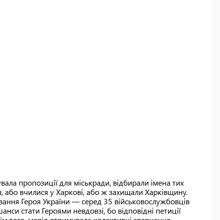
увала пропозиції для міськради, відбирали імена тих
, або вчилися у Харкові, або ж захищали Харківщину.
вання Героя України — серед 35 військовослужбовців
анси стати Героями невдовзі, бо відповідні петиції
рім того, мерія отримувала колективні звернення