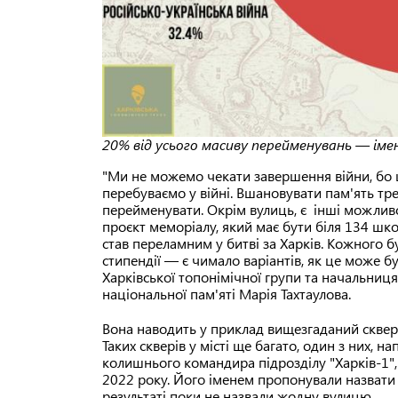
20% від усього масиву перейменувань — іменн
"Ми не можемо чекати завершення війни, бо ц
перебуваємо у війні. Вшановувати пам'ять треб
перейменувати. Окрім вулиць, є інші можливо
проєкт меморіалу, який має бути біля 134 школ
став переламним у битві за Харків. Кожного 
стипендії — є чимало варіантів, як це може 
Харківської топонімічної групи та начальниця 
національної пам'яті Марія Тахтаулова.
Вона наводить у приклад вищезгаданий сквер 
Таких скверів у місті ще багато, один з них, 
колишнього командира підрозділу "Харків-1", 
2022 року. Його іменем пропонували назвати 
результаті поки не назвали жодну вулицю.