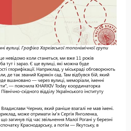
і вулиці. Графіка Харківської топонімічної групи
е невідомо коли станеться, ми вже 11 років
а тут і зараз. Є ще вулиці, які можна буде
сті глорифікації. Наприклад, у міськраді обговорюють
и, де так званий Карякін сад. Там відбувся бій, який
буде вшановано — через вулиці, меморіали, іменні
бути", — пояснила KHARKIV Today координаторка
Північно-східного відділу Українського інституту
Владислави Черних, який раніше взагалі не мав імені.
наприклад, може отримати ім'я Сергія Янголенка,
що загинув під час звільнення Малої Рогані у березні
спочатку Краснодарську, а потім — Якутську, в