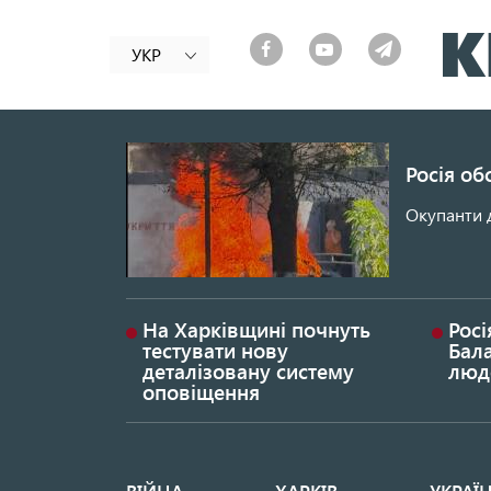
УКР
Росія об
Окупанти 
На Харківщині почнуть
Росі
тестувати нову
Бала
деталізовану систему
люд
оповіщення