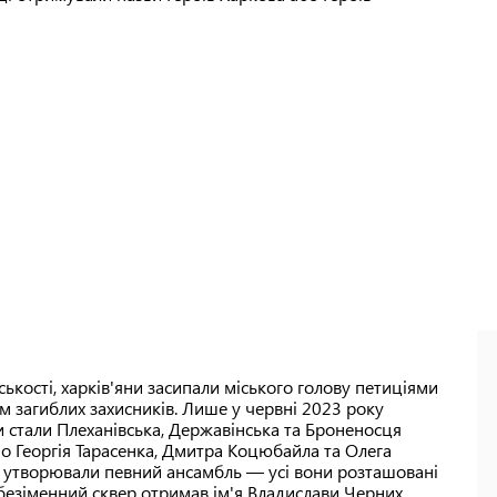
ькості, харків'яни засипали міського голову петиціями
м загиблих захисників. Лише у червні 2023 року
 стали Плеханівська, Державінська та Броненосця
о Георгія Тарасенка, Дмитра Коцюбайла та Олега
ни утворювали певний ансамбль — усі вони розташовані
 безіменний сквер отримав ім'я Владислави Черних,