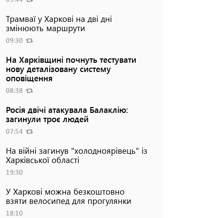
Трамваї у Харкові на дві дні
змінюють маршрути
09:30
На Харківщині почнуть тестувати
нову деталізовану систему
оповіщення
08:38
Росія двічі атакувала Балаклію:
загинули троє людей
07:54
На війні загинув "холодноярівець" із
Харківської області
19:30
У Харкові можна безкоштовно
взяти велосипед для прогулянки
18:10