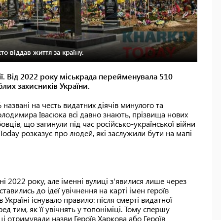
то віддав життя за країну.
ії. Від 2022 року міськрада перейменувала 510
лих захисників України.
названі на честь видатних діячів минулого та
Володимира Івасюка всі давно знають, прізвища нових
вців, що загинули під час російсько-української війни
oday розказує про людей, які заслужили бути на мапі
ні 2022 року, але іменні вулиці з'явилися лише через
тавились до ідеї увічнення на карті імен героїв
в Україні існувало правило: після смерті видатної
 тим, як її увічнять у топоніміці. Тому спершу
ці отримували назви Героїв Харкова або Героїв