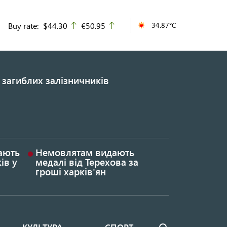
Buy rate:
$44.30
€50.95
34.87°C
up
up
 загиблих залізничників
гають
Немовлятам видають
ів у
медалі від Терехова за
гроші харків'ян