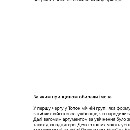
За яким принципом обирали імена
У першу чергу у Топонімічній групі, яка форм
загиблих військовослужбовців, які народилися
Далі вагомим аргументом за увічнення було з
таких дванадцятеро. Деякі з інших мають усі ш
зареєстровані на сайті Президента України. К