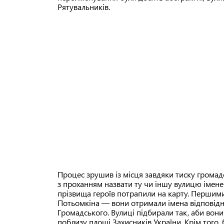
Рятувальників.
Процес зрушив із місця завдяки тиску громадс
з проханням назвати ту чи іншу вулицю імене
прізвища героїв потрапили на карту. Першими
Потьомкіна — вони отримали імена відповідн
Громадського. Вулиці підбирали так, аби во
поблизу площі Захисників України. Крім того,