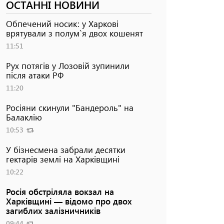
ОСТАННІ НОВИНИ
Обпечений носик: у Харкові
врятували з полум`я двох кошенят
11:51
Рух потягів у Лозовій зупинили
після атаки РФ
11:20
Росіяни скинули "Бандероль" на
Балаклію
10:53
У бізнесмена забрали десятки
гектарів землі на Харківщині
10:22
Росія обстріляла вокзал на
Харківщині — відомо про двох
загиблих залізничників
09:44