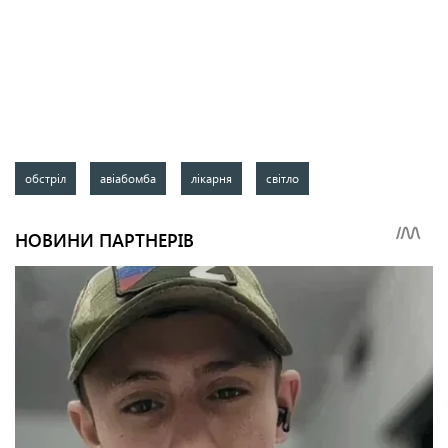
обстріл
авіабомба
лікарня
світло