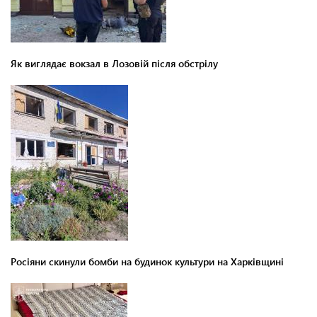
Як виглядає вокзал в Лозовій після обстрілу
Росіяни скинули бомби на будинок культури на Харківщині