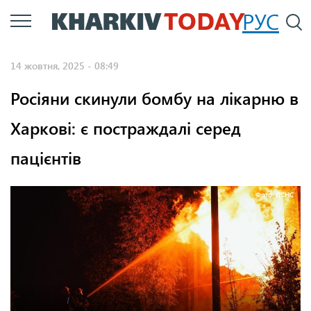
Перейти
РУС
П
до
основного
14 жовтня, 2025 - 08:49
вмісту
Росіяни скинули бомбу на лікарню в
Харкові: є постраждалі серед
пацієнтів
Фото: ДСНС