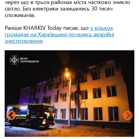
через що в трьох районах міста частково зникло
світло. Без електрики залишились 30 тисяч
споживачів.
Раніше KHARKIV Today писав, що
у кількох
громадах на Харківщині почались аварійні
знеструмлення
.