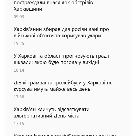
постраждали внаслідок обстрілів
Харківщини
09:03
Харків’янин збирав для росіян дані про
військові об’єкти та коригував удари
19:25
У Харкові та області прогнозують град і
шквали: якою буде погода у вихідні
18:14
Деякі трамваї та тролейбуси у Харкові не
курсуватимуть майже весь день
17:38
Харків'ян кличуть відсвяткувати
альтернативний День міста
17:15
Удар по Ізюму: в поліції показали наслідки