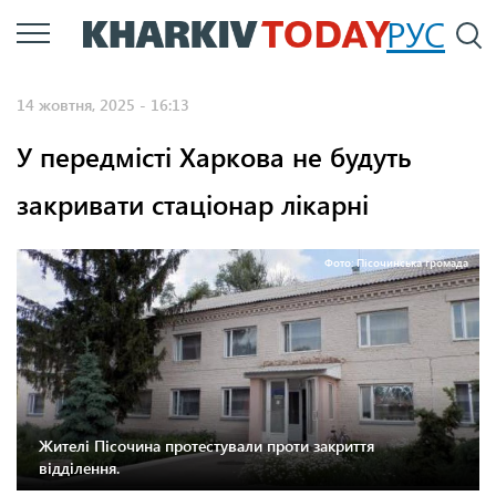
Перейти
РУС
П
до
основного
14 жовтня, 2025 - 16:13
вмісту
У передмісті Харкова не будуть
закривати стаціонар лікарні
Фото: Пісочинська громада
Жителі Пісочина протестували проти закриття
відділення.