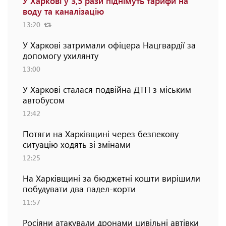
У Харкові у 3,5 рази піднімуть тарифи на
воду та каналізацію
13:20
У Харкові затримали офіцера Нацгвардії за
допомогу ухилянту
13:00
У Харкові сталася подвійна ДТП з міським
автобусом
12:42
Потяги на Харківщині через безпекову
ситуацію ходять зі змінами
12:25
На Харківщині за бюджетні кошти вирішили
побудувати два падел-корти
11:57
Росіяни атакували дронами цивільні автівки