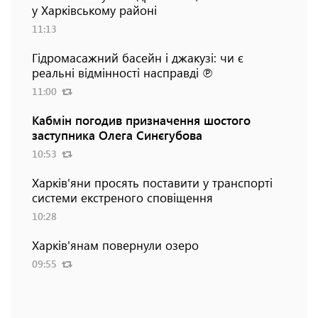
у Харківському районі
11:13
Гідромасажний басейн і джакузі: чи є
реальні відмінності насправді ℗
11:00
Кабмін погодив призначення шостого
заступника Олега Синєгубова
10:53
Харків'яни просять поставити у транспорті
системи екстреного сповіщення
10:28
Харків'янам повернули озеро
09:55