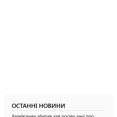
ОСТАННІ НОВИНИ
Харків’янин збирав для росіян дані про