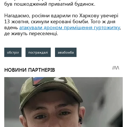
був пошкоджений приватний будинок.
Нагадаємо, росіяни вдарили по Харкову увечері
13 жовтня, скинули керовані бомби. Того ж дня
вдень
атакували дроном приміщення гуртожитку
,
де живуть переселенці.
обстріл
постраждалі
авіабомба