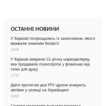
ОСТАННІ НОВИНИ
У Харкові попрощались із захисником, якого
вважали зниклим безвісті
18:18
У Харкові викрили 51-річну наркодилерку,
яка продавала психотропи у флаконах від
гелю для душу
17:23
Двічі протягом дня FPV-дрони атакують
автівки у селищі на Харківщині
16:09
Семеро молодиків вчинили погром у