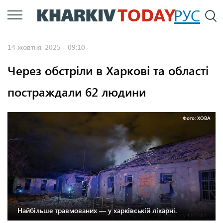
Перейти
РУС
П
до
основного
14 жовтня, 2025 - 09:10
вмісту
Через обстріли в Харкові та області
постраждали 62 людини
Фото: ХОВА
Найбільше травмованих — у харківській лікарні.