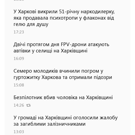
У Харкові викрили 51-річну наркодилерку,
яка продавала психотропи у флаконах від
гелю для душу
17:23
Двічі протягом дня FPV-дрони атакують
автівки у селищі на Харківщині
16:09
Семеро молодиків вчинили погром у
гуртожитку Харкова та отримали підозри
15:08
Безпілотник вбив чоловіка на Харківщині
14:26
У громаді на Харківщині оголосили жалобу
за загиблими залізничниками
13:03