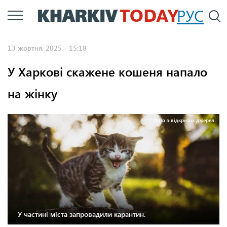
Перейти
РУС
П
до
основного
13 жовтня, 2025 - 15:18
вмісту
У Харкові скажене кошеня напало
на жінку
Фото з відкритих джерел
У частині міста запровадили карантин.