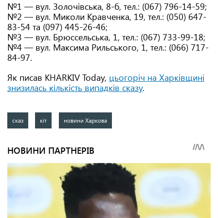
№1 — вул. Золочівська, 8-б, тел.: (067) 796-14-59;
№2 — вул. Миколи Кравченка, 19, тел.: (050) 647-
83-54 та (097) 445-26-46;
№3 — вул. Брюссельська, 1, тел.: (067) 733-99-18;
№4 — вул. Максима Рильського, 1, тел.: (066) 717-
84-97.
Як писав KHARKIV Today,
цьогоріч на Харківщині
знизилась кількість випадків сказу
.
сказ
кіт
новини Харкова