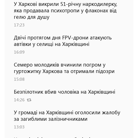
У Харкові викрили 51-річну наркодилерку,
яка продавала психотропи у флаконах від
гелю для душу
17:23
Двічі протягом дня FPV-дрони атакують
автівки у селищі на Харківщині
16:09
Семеро молодиків вчинили погром у
гуртожитку Харкова та отримали підозри
15:08
Безпілотник вбив чоловіка на Харківщині
14:26
У громаді на Харківщині оголосили жалобу
за загиблими залізничниками
13:03