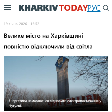
Перейти
РУС
П
до
основного
19 січня, 2026 - 16:52
вмісту
Велике місто на Харківщині
повністю відключили від світла
Фото: Суспільне
Енергетики намагаються відновити електропостачання у
Чугуєві.