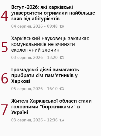
Вступ-2026: які харківські
4
університети отримали найбільше
заяв від абітурієнтів
04 серпня, 2026 - 09:48
Харківський науковець закликає
5
комунальників не вчиняти
екологічний злочин
03 серпня, 2026 - 13:20
Громадські діячі вимагають
6
прибрати сім пам'ятників у
Харкові
05 серпня, 2026 - 16:10
Жителі Харківської області стали
7
головними "боржниками" в
Україні
03 серпня, 2026 - 12:36