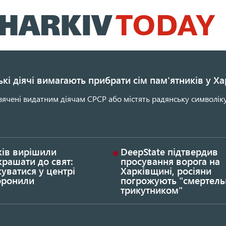
Перейти
до
основного
вмісту
кі діячі вимагають прибрати сім пам'ятників у Ха
ячені видатним діячам СРСР або містять радянську символіку
ків вирішили
DeepState підтвердив
рашати до свят:
просування ворога на
уватися у центрі
Харківщині, росіяни
оронили
погрожують "смертел
трикутником"