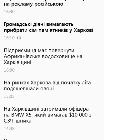
на рекламу російською
16:30
Громадські діячі вимагають
прибрати сім пам'ятників у Харкові
16:10
Підприємиця має повернути
Африканівське водосховище на
Харківщині
16:00
На ринках Харкова від початку літа
подешевшали овочі
15:05
На Харківщині затримали офіцера
на BMW Х5, який вимагав $10 000 з
СЗЧ-шника
14:38