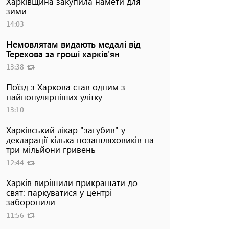
Харківщина закупила намети для
зими
14:03
Немовлятам видають медалі від
Терехова за гроші харків'ян
13:38
Поїзд з Харкова став одним з
найпопулярніших улітку
13:10
Харківський лікар "загубив" у
декларації кілька позашляховиків на
три мільйони гривень
12:44
Харків вирішили прикрашати до
свят: паркуватися у центрі
заборонили
11:56