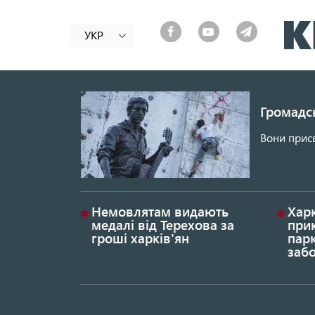
УКР
Громадсь
Вони присв
Немовлятам видають
Хар
медалі від Терехова за
прик
гроші харків'ян
парк
заб