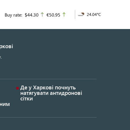
Buy rate:
$44.30
€50.95
24.04°C
up
up
ркові
.
Де у Харкові почнуть
натягувати антидронові
сітки
ьним