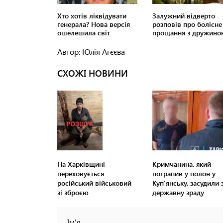
Автор: Юлія Агєєва
СХОЖІ НОВИНИ
На Харківщині
Кримчанина, який
переховується
потрапив у полон у
російський військовий
Куп'янську, засудили 
зі зброєю
державну зраду
Ім'я