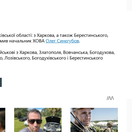
вської області: з Харкова, а також Берестинського,
ідомив начальник ХОВА
Олег Синєгубов
.
ськові з Харкова, Златополя, Вовчанська, Богодухова,
о, Лозівського, Богодухівського і Берестинського