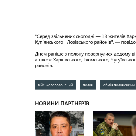
"Серед звільнених сьогодні — 13 жителів Харкі
Куп’янського і Лозівського районів", — пов
Днем раніше з полону повернулися додому вій
а також Харківського, Ізюмського, Чугуївськог
районів.
військовополонений
полон
обмін полоненими