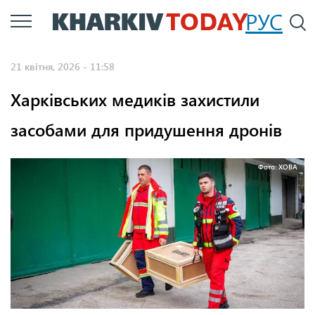
Перейти
РУС
П
до
основного
21 квітня, 2026 - 11:58
вмісту
Харківських медиків захистили
засобами для придушення дронів
Фото: ХОВА