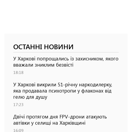
ОСТАННІ НОВИНИ
У Харкові попрощались із захисником, якого
вважали зниклим безвісті
18:18
У Харкові викрили 51-річну наркодилерку,
яка продавала психотропи у флаконах від
гелю для душу
17:23
Двічі протягом дня FPV-дрони атакують
автівки у селищі на Харківщині
16:09