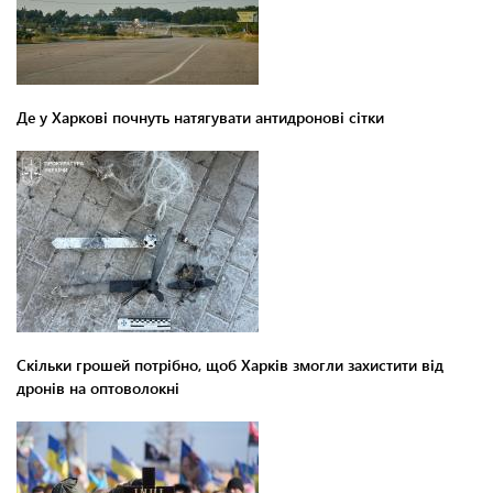
Де у Харкові почнуть натягувати антидронові сітки
Скільки грошей потрібно, щоб Харків змогли захистити від
дронів на оптоволокні