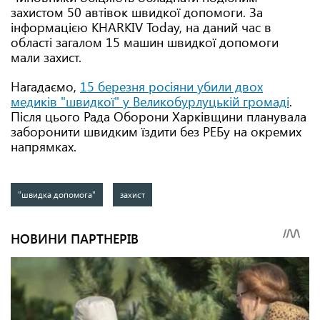
захистом 50 автівок швидкої допомоги. За
інформацією KHARKIV Today, на даний час в
області загалом 15 машин швидкої допомоги
мали захист.
Нагадаємо,
15 березня росіяни убили двох
медиків "швидкої" у Великобурлуцькій громаді
.
Після цього Рада Оборони Харківщини планувала
заборонити швидким їздити без РЕБу на окремих
напрямках.
"швидка допомога"
захист