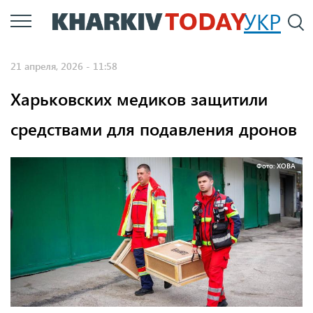
Перейти
УКР
По
к
основному
21 апреля, 2026 - 11:58
содержанию
Харьковских медиков защитили
средствами для подавления дронов
Фото: ХОВА