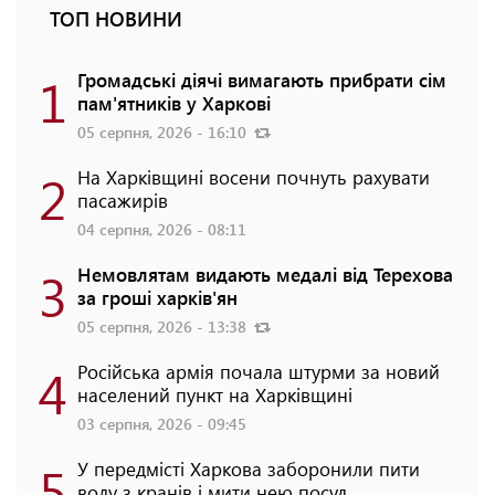
ТОП НОВИНИ
1
Громадські діячі вимагають прибрати сім
пам'ятників у Харкові
05 серпня, 2026 - 16:10
2
На Харківщині восени почнуть рахувати
пасажирів
04 серпня, 2026 - 08:11
3
Немовлятам видають медалі від Терехова
за гроші харків'ян
05 серпня, 2026 - 13:38
4
Російська армія почала штурми за новий
населений пункт на Харківщині
03 серпня, 2026 - 09:45
5
У передмісті Харкова заборонили пити
воду з кранів і мити нею посуд