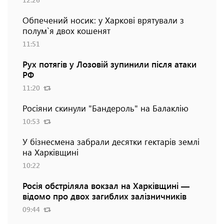
Обпечений носик: у Харкові врятували з
полум`я двох кошенят
11:51
Рух потягів у Лозовій зупинили після атаки
РФ
11:20
Росіяни скинули "Бандероль" на Балаклію
10:53
У бізнесмена забрали десятки гектарів землі
на Харківщині
10:22
Росія обстріляла вокзал на Харківщині —
відомо про двох загиблих залізничників
09:44