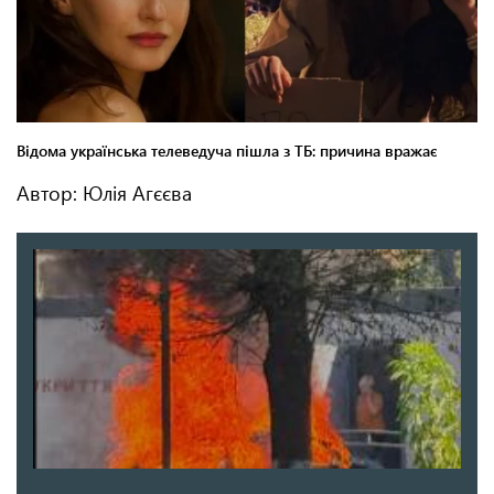
Автор: Юлія Агєєва