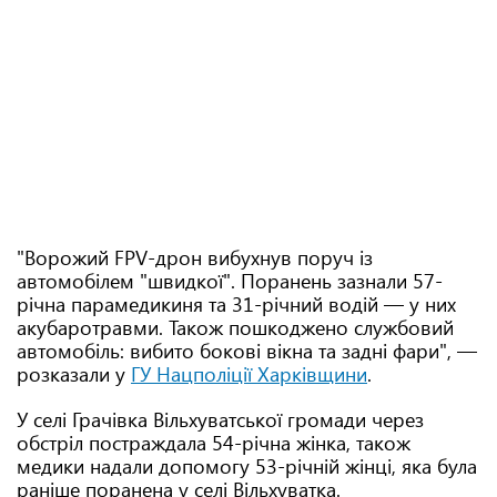
"Ворожий FPV-дрон вибухнув поруч із
автомобілем "швидкої". Поранень зазнали 57-
річна парамедикиня та 31-річний водій — у них
акубаротравми. Також пошкоджено службовий
автомобіль: вибито бокові вікна та задні фари", —
розказали у
ГУ Нацполіції Харківщини
.
У селі Грачівка Вільхуватської громади через
обстріл постраждала 54-річна жінка, також
медики надали допомогу 53-річній жінці, яка була
раніше поранена у селі Вільхуватка.