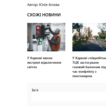
Автор: Юлія Агєєва
СХОЖІ НОВИНИ
У Харкові ввели
У Харкові співробітн
екстрені відключення
ТЦК застосували
світла
газовий балончик під
час конфлікту з
пенсіонером
Ім'я