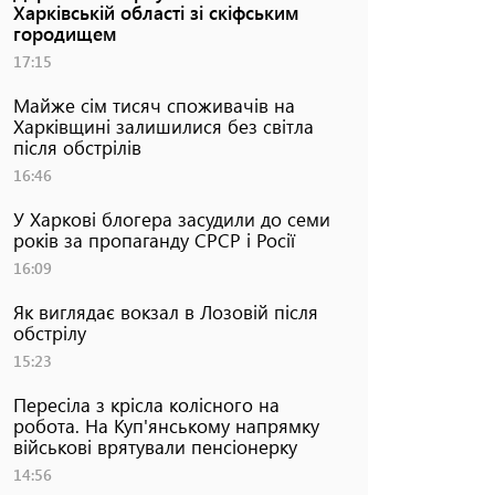
Харківській області зі скіфським
городищем
17:15
Майже сім тисяч споживачів на
Харківщині залишилися без світла
після обстрілів
16:46
У Харкові блогера засудили до семи
років за пропаганду СРСР і Росії
16:09
Як виглядає вокзал в Лозовій після
обстрілу
15:23
Пересіла з крісла колісного на
робота. На Куп'янському напрямку
військові врятували пенсіонерку
14:56