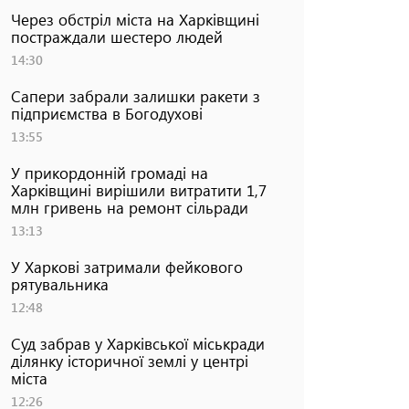
Через обстріл міста на Харківщині
постраждали шестеро людей
14:30
Сапери забрали залишки ракети з
підприємства в Богодухові
13:55
У прикордонній громаді на
Харківщині вирішили витратити 1,7
млн гривень на ремонт сільради
13:13
У Харкові затримали фейкового
рятувальника
12:48
Суд забрав у Харківської міськради
ділянку історичної землі у центрі
міста
12:26