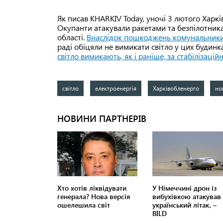
Як писав KHARKIV Today, уночі 3 лютого Харк
Окупанти атакували ракетами та безпілотника
області.
Внаслідок пошкоджень комунальники 
раді обіцяли не вимикати світло у цих будинк
світло вимикають, як і раніше, за стабілізаці
світло
електроенергія
Харківобленерго
но