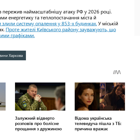
ів пережив наймасштабнішу атаку РФ у 2026 році.
ми енергетику та теплопостачання міста й
злили систему опалення у 853-х будинках.
У міській
ах.
Проте жителі Київського району зауважують, що
йними графіками.
вини Харкова