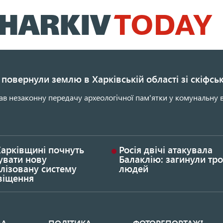
Перейти
до
основного
вмісту
повернули землю в Харківській області зі скіфс
ав незаконну передачу археологічної пам'ятки у комунальну в
Харківщині почнуть
Росія двічі атакувала
увати нову
Балаклію: загинули тро
лізовану систему
людей
віщення