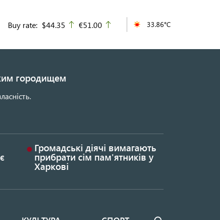
Buy rate:
$44.35
€51.00
33.86°C
up
up
ьким городищем
ласність.
Громадські діячі вимагають
є
прибрати сім пам'ятників у
Харкові