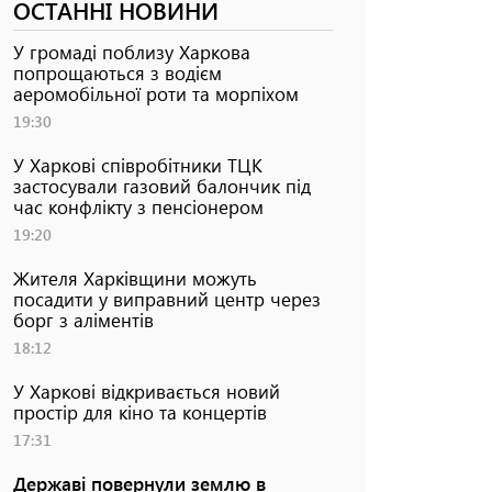
ОСТАННІ НОВИНИ
У громаді поблизу Харкова
попрощаються з водієм
аеромобільної роти та морпіхом
19:30
У Харкові співробітники ТЦК
застосували газовий балончик під
час конфлікту з пенсіонером
19:20
Жителя Харківщини можуть
посадити у виправний центр через
борг з аліментів
18:12
У Харкові відкривається новий
простір для кіно та концертів
17:31
Державі повернули землю в