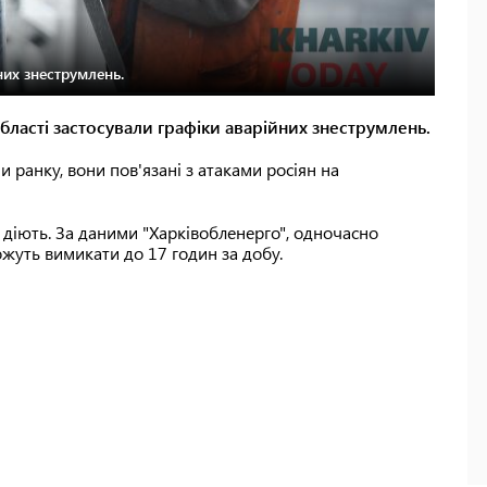
них знеструмлень.
 області застосували графіки аварійних знеструмлень.
и ранку, вони пов'язані з атаками росіян на
 діють. За даними "Харківобленерго", одночасно
ожуть вимикати до 17 годин за добу.