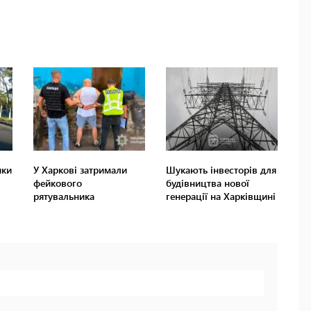
ики
У Харкові затримали
Шукають інвесторів для
фейкового
будівництва нової
рятувальника
генерації на Харківщині