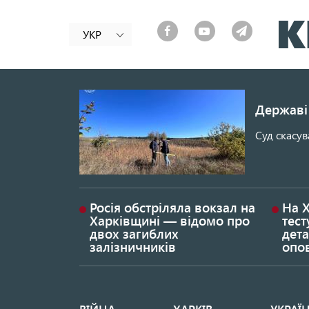
УКР
Державі 
Суд скасув
Росія обстріляла вокзал на
На 
Харківщині — відомо про
тест
двох загиблих
дета
залізничників
опо