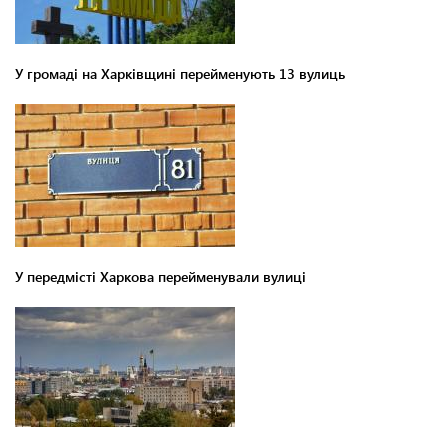
У громаді на Харківщині перейменують 13 вулиць
У передмісті Харкова перейменували вулиці