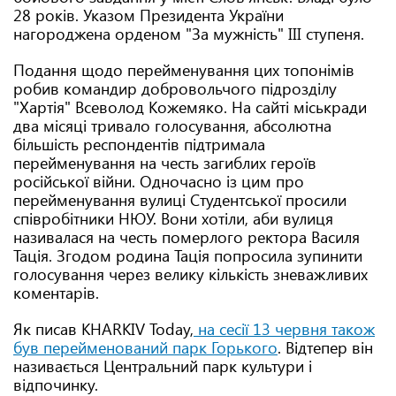
28 років. Указом Президента України
нагороджена орденом "За мужність" ІІІ ступеня.
Подання щодо перейменування цих топонімів
робив командир добровольчого підрозділу
"Хартія" Всеволод Кожемяко. На сайті міськради
два місяці тривало голосування, абсолютна
більшість респондентів підтримала
перейменування на честь загиблих героїв
російської війни. Одночасно із цим про
перейменування вулиці Студентської просили
співробітники НЮУ. Вони хотіли, аби вулиця
називалася на честь померлого ректора Василя
Тація. Згодом родина Тація попросила зупинити
голосування через велику кількість зневажливих
коментарів.
Як писав KHARKIV Today,
на сесії 13 червня також
був перейменований парк Горького
. Відтепер він
називається Центральний парк культури і
відпочинку.