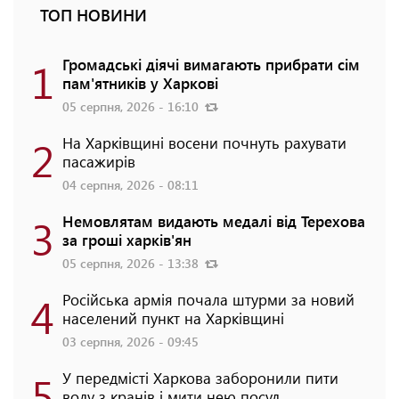
ТОП НОВИНИ
1
Громадські діячі вимагають прибрати сім
пам'ятників у Харкові
05 серпня, 2026 - 16:10
2
На Харківщині восени почнуть рахувати
пасажирів
04 серпня, 2026 - 08:11
3
Немовлятам видають медалі від Терехова
за гроші харків'ян
05 серпня, 2026 - 13:38
4
Російська армія почала штурми за новий
населений пункт на Харківщині
03 серпня, 2026 - 09:45
5
У передмісті Харкова заборонили пити
воду з кранів і мити нею посуд