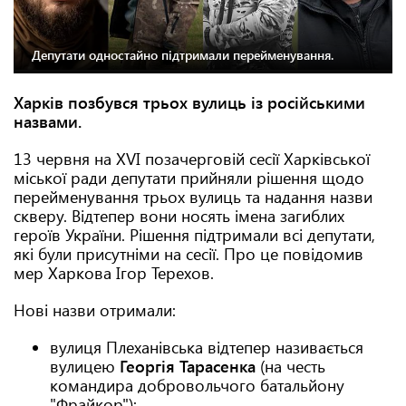
Депутати одностайно підтримали перейменування.
Харків позбувся трьох вулиць із російськими
назвами.
13 червня на XVI позачерговій сесії Харківської
міської ради депутати прийняли рішення щодо
перейменування трьох вулиць та надання назви
скверу. Відтепер вони носять імена загиблих
героїв України. Рішення підтримали всі депутати,
які були присутніми на сесії. Про це повідомив
мер Харкова Ігор Терехов.
Нові назви отримали:
вулиця Плеханівська відтепер називається
вулицею
Георгія Тарасенка
(на честь
командира добровольчого батальйону
"Фрайкор"):