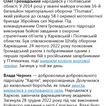
Олег Громадський
народився у Полтавській
області. У 2014 році у званні майора очолив 16-й
батальйон територіальної оборони "Полтава",
який увійшов до складу 58-ї окремої мотопіхотної
бригади Збройних сил України. Під
командуванням Олега Громадського підрозділ
виконував бойові завдання з охорони
стратегічних об'єктів у Харківській і Полтавській
областях. Був співзасновником Штабу оборони
Харківщини. 24 лютого 2022 року полковник
Громадський разом з побратимами одним з
перших прийняв бій з російськими загарбниками
у П'ятихатках, тоді
знищили колону ворожої
техніки
. Загинув у той же день.
Влада Черних
— доброволиця добровольчого
підрозділу "Хартія", аеророзвідниця. Долучилася
до визвольної боротьби, як тільки
змогла
вирватися з окупованого села
. Народилася у
Харкові, закінчила фармацевтичну академію.
Загинула 28 грудня 2022 року під час виконання
бойового завдання у місті Слов'янськ. Владі було