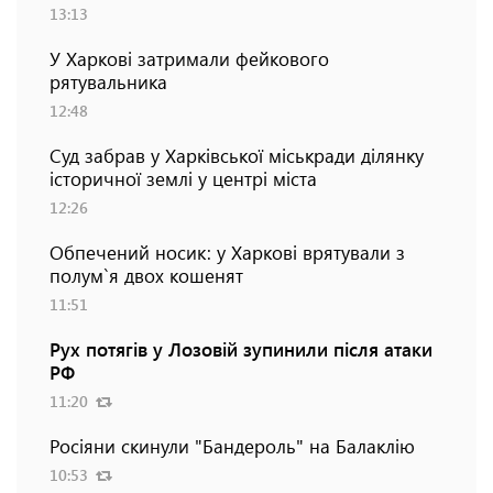
13:13
У Харкові затримали фейкового
рятувальника
12:48
Суд забрав у Харківської міськради ділянку
історичної землі у центрі міста
12:26
Обпечений носик: у Харкові врятували з
полум`я двох кошенят
11:51
Рух потягів у Лозовій зупинили після атаки
РФ
11:20
Росіяни скинули "Бандероль" на Балаклію
10:53