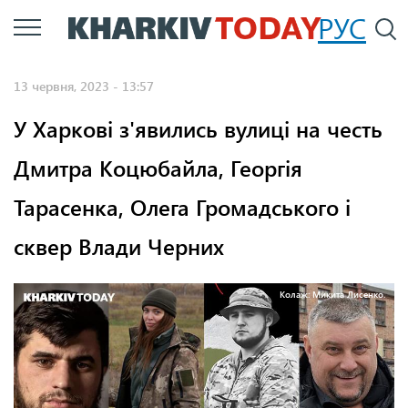
Перейти
РУС
П
до
основного
13 червня, 2023 - 13:57
вмісту
У Харкові з'явились вулиці на честь
Дмитра Коцюбайла, Георгія
Тарасенка, Олега Громадського і
сквер Влади Черних
Колаж: Микита Лисенко.