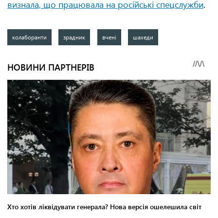
визнала, що працювала на російські спецслужби
.
колаборанти
зрадник
вчені
шахеди