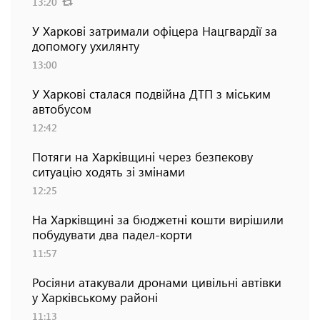
13:20
У Харкові затримали офіцера Нацгвардії за
допомогу ухилянту
13:00
У Харкові сталася подвійна ДТП з міським
автобусом
12:42
Потяги на Харківщині через безпекову
ситуацію ходять зі змінами
12:25
На Харківщині за бюджетні кошти вирішили
побудувати два падел-корти
11:57
Росіяни атакували дронами цивільні автівки
у Харківському районі
11:13