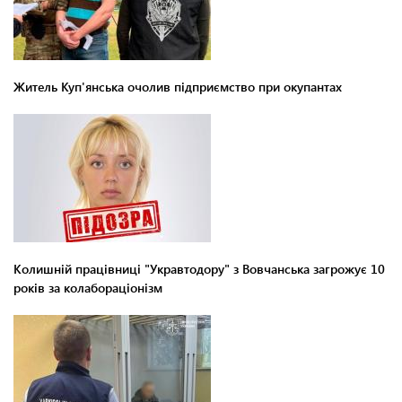
Житель Куп'янська очолив підприємство при окупантах
Колишній працівниці "Укравтодору" з Вовчанська загрожує 10
років за колабораціонізм