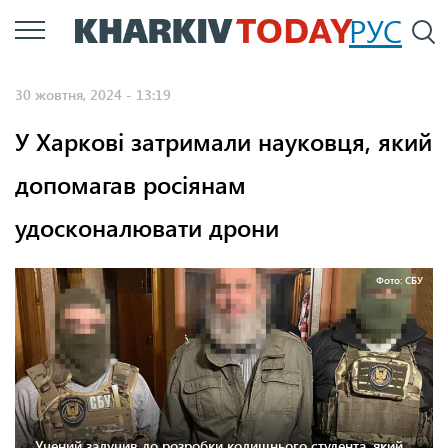
Перейти
РУС
П
до
основного
30 жовтня, 2024 - 13:19
вмісту
У Харкові затримали науковця, який
допомагав росіянам
удосконалювати дрони
Фото: СБУ
Учений залучив до розробки колишнього студента, який