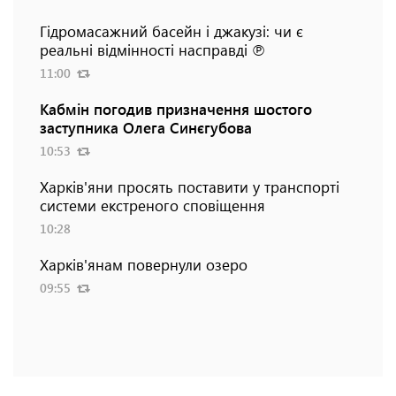
Гідромасажний басейн і джакузі: чи є
реальні відмінності насправді ℗
11:00
Кабмін погодив призначення шостого
заступника Олега Синєгубова
10:53
Харків'яни просять поставити у транспорті
системи екстреного сповіщення
10:28
Харків'янам повернули озеро
09:55