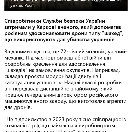
утік до Росії.
Співробітники Служби безпеки України
затримали у Харкові вченого, який допомагав
росіянам удосконалювати дрони типу "шахед",
що використовують для убивства українців.
За даними слідства, це 72-річний чоловік, учений-
механік. Під час повномасштабної війни він
розробляв креслення для вдосконалення
"шахедів" на замовлення окупантів. Наприклад,
складав проєкти модернізації двигунів і
катапультних установок. Надалі власні розробки
він передавав дистанційно знайомому, який
працює генеральним директором російського
машинобудівного заводу, що виготовляє агрегати
для дронів.
"Це підприємство з 2023 року тісно співпрацює із
компанією рф, що займається виробництвом
ударних дронів типу "Шахед", які рашисти