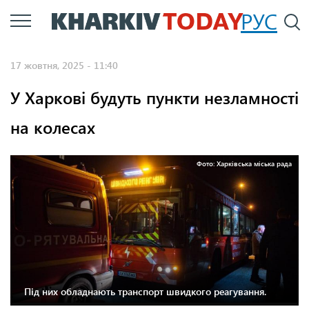
Перейти
РУС
П
до
основного
17 жовтня, 2025 - 11:40
вмісту
У Харкові будуть пункти незламності
на колесах
Фото: Харківська міська рада
Під них обладнають транспорт швидкого реагування.