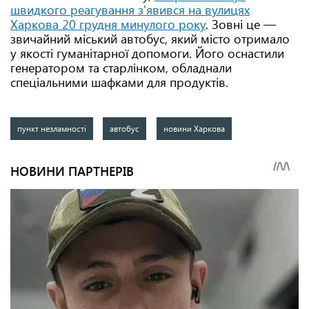
швидкого реагування з'явився на вулицях
Харкова 20 грудня минулого року
. Зовні це —
звичайний міський автобус, який місто отримало
у якості гуманітарної допомоги. Його оснастили
генератором та старлінком, обладнали
спеціальними шафками для продуктів.
пункт незламності
автобус
новини Харкова