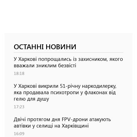
ОСТАННІ НОВИНИ
У Харкові попрощались із захисником, якого
вважали зниклим безвісті
18:18
У Харкові викрили 51-річну наркодилерку,
яка продавала психотропи у флаконах від
гелю для душу
17:23
Двічі протягом дня FPV-дрони атакують
автівки у селищі на Харківщині
16:09