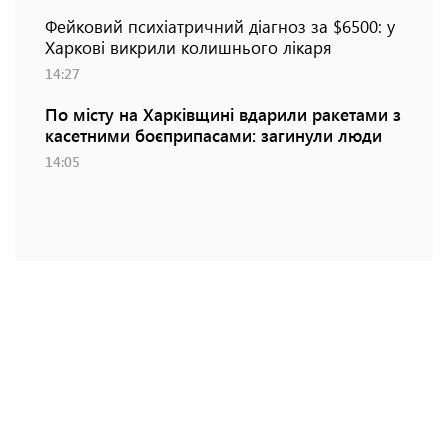
Фейковий психіатричний діагноз за $6500: у
Харкові викрили колишнього лікаря
14:27
По місту на Харківщині вдарили ракетами з
касетними боєприпасами: загинули люди
14:05