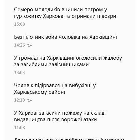
Семеро молодиків вчинили погром у
гуртожитку Харкова та отримали підозри
15:08
Безпілотник вбив чоловіка на Харківщині
14:26
У громаді на Харківщині оголосили жалобу
за загиблими залізничниками
13:03
Чоловік підірвався на вибухівці у
Харківському районі
12:10
У Харкові загасили пожежу на складі
видавництва після ворожої атаки
11:08
Дрон росіян влучив поблизу станції метро у