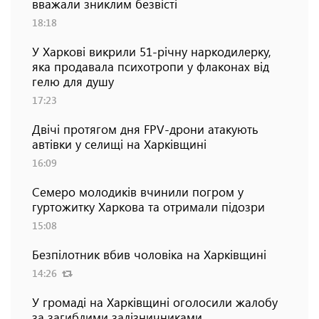
вважали зниклим безвісті
18:18
У Харкові викрили 51-річну наркодилерку,
яка продавала психотропи у флаконах від
гелю для душу
17:23
Двічі протягом дня FPV-дрони атакують
автівки у селищі на Харківщині
16:09
Семеро молодиків вчинили погром у
гуртожитку Харкова та отримали підозри
15:08
Безпілотник вбив чоловіка на Харківщині
14:26
У громаді на Харківщині оголосили жалобу
за загиблими залізничниками