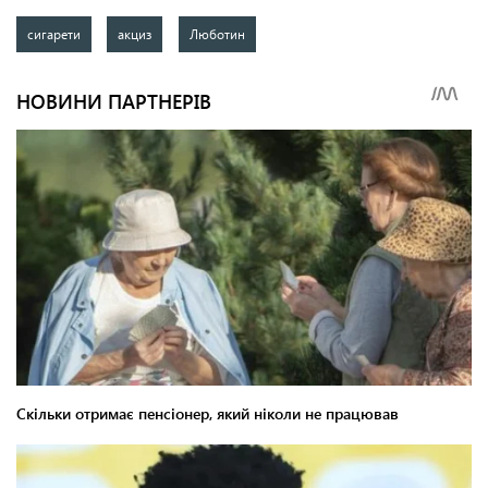
сигарети
акциз
Люботин