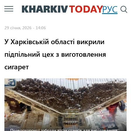
Перейти
РУС
П
до
основного
29 січня, 2026 - 14:06
вмісту
У Харківській області викрили
підпільний цех з виготовлення
сигарет
Фото: Прокуратура України
Правоохоронці забрали вісім станків для виготовлення