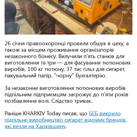
26 січня правоохоронці провели обшук в цеху, а
також за місцем проживання організаторів
незаконного бізнесу. Вилучили п'ять станків для
виготовлення та три — для фасування тютюнових
виробів, 100 кг тютюну, 37 тис гільз для сигарет,
пакувальний папір, "чорну" бухгалтерію.
За незаконне виготовлення тютюнових виробів
підпільним підприємцям загрожує до п'яти років
позбавлення волі. Слідство триває.
Раніше KHARKIV Today писав, що
БЕБ викрило
підпільне виробництво сигарет відомих брендів,
які везли на Харківщину
.