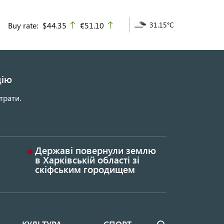
Buy rate:
$44.35
€51.10
31.15°C
up
up
цію
трати.
Державі повернули землю
в Харківській області зі
скіфським городищем