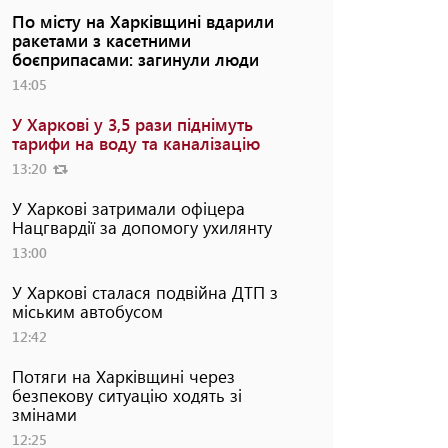
По місту на Харківщині вдарили
ракетами з касетними
боєприпасами: загинули люди
14:05
У Харкові у 3,5 рази піднімуть
тарифи на воду та каналізацію
13:20
У Харкові затримали офіцера
Нацгвардії за допомогу ухилянту
13:00
У Харкові сталася подвійна ДТП з
міським автобусом
12:42
Потяги на Харківщині через
безпекову ситуацію ходять зі
змінами
12:25