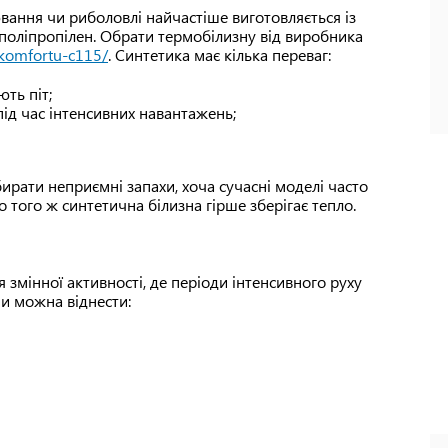
вання чи риболовлі найчастіше виготовляється із
а поліпропілен. Обрати термобілизну від виробника
-komfortu-c115/
. Синтетика має кілька переваг:
ть піт;
ід час інтенсивних навантажень;
рати неприємні запахи, хоча сучасні моделі часто
того ж синтетична білизна гірше зберігає тепло.
 змінної активності, де періоди інтенсивного руху
и можна віднести: