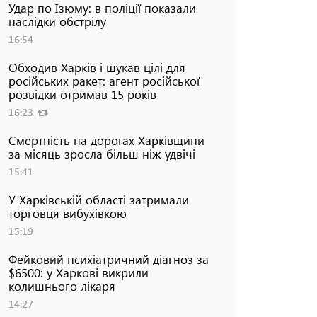
Удар по Ізюму: в поліції показали
наслідки обстрілу
16:54
Обходив Харків і шукав цілі для
російських ракет: агент російської
розвідки отримав 15 років
16:23
Смертність на дорогах Харківщини
за місяць зросла більш ніж удвічі
15:41
У Харківській області затримали
торговця вибухівкою
15:19
Фейковий психіатричний діагноз за
$6500: у Харкові викрили
колишнього лікаря
14:27