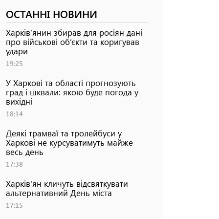
ОСТАННІ НОВИНИ
Харків’янин збирав для росіян дані
про військові об’єкти та коригував
удари
19:25
У Харкові та області прогнозують
град і шквали: якою буде погода у
вихідні
18:14
Деякі трамваї та тролейбуси у
Харкові не курсуватимуть майже
весь день
17:38
Харків'ян кличуть відсвяткувати
альтернативний День міста
17:15