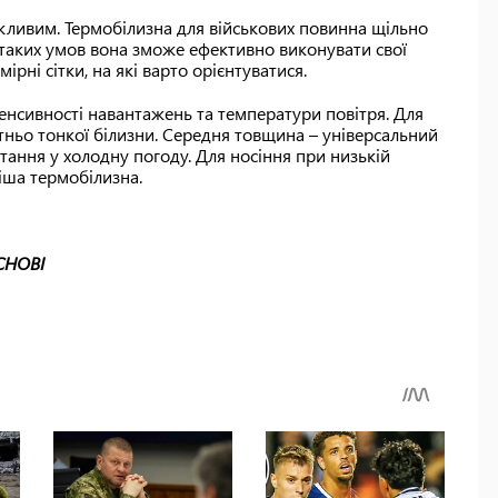
жливим. Термобілизна для військових повинна щільно
за таких умов вона зможе ефективно виконувати свої
рні сітки, на які варто орієнтуватися.
тенсивності навантажень та температури повітря. Для
атньо тонкої білизни. Середня товщина – універсальний
тання у холодну погоду. Для носіння при низькій
ніша термобілизна.
СНОВІ