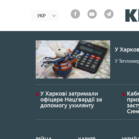
УКР
У Харков
У Тепломер
У Харкові затримали
Каб
офіцера Нацгвардії за
при
допомогу ухилянту
заст
Син