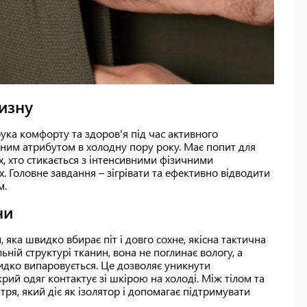
изну
ука комфорту та здоров'я під час активного
інним атрибутом в холодну пору року. Має попит для
іх, хто стикається з інтенсивними фізичними
 Головне завдання – зігрівати та ефективно відводити
м.
ни
 яка швидко вбирає піт і довго сохне, якісна тактична
ній структурі тканин, вона не поглинає вологу, а
видко випаровується. Це дозволяє уникнути
рий одяг контактує зі шкірою на холоді. Між тілом та
ря, який діє як ізолятор і допомагає підтримувати