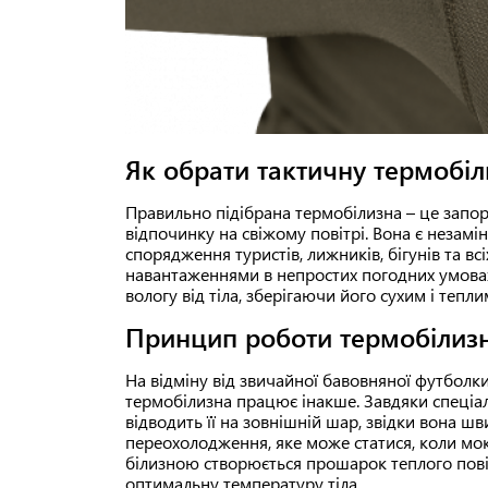
Як обрати тактичну термобіл
Правильно підібрана термобілизна – це запор
відпочинку на свіжому повітрі. Вона є незам
спорядження туристів, лижників, бігунів та вс
навантаженнями в непростих погодних умовах.
вологу від тіла, зберігаючи його сухим і тепли
Принцип роботи термобілиз
На відміну від звичайної бавовняної футболки,
термобілизна працює інакше. Завдяки спеціаль
відводить її на зовнішній шар, звідки вона ш
переохолодження, яке може статися, коли мок
білизною створюється прошарок теплого повіт
оптимальну температуру тіла.