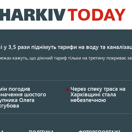
Перейти
до
основного
вмісту
і у 3,5 рази піднімуть тарифи на воду та каналіза
ежах кажуть, що діючий тариф тільки на третину покриває за
мін погодив
Через спеку траса на
значення шостого
Харківщині стала
упника Олега
небезпечною
єгубова