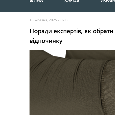
ВІЙНА
ХАРКІВ
УКРАЇ
Основная
навигация
18 жовтня, 2025 - 07:00
Поради експертів, як обрати
відпочинку