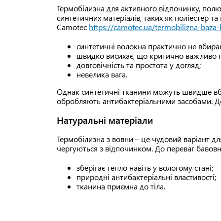
Термобілизна для активного відпочинку, полю
синтетичних матеріалів, таких як поліестер т
Camotec
https://camotec.ua/termobilizna-baza
синтетичні волокна практично не вбираю
швидко висихає, що критично важливо п
довговічність та простота у догляд;
невелика вага.
Однак синтетичні тканини можуть швидше вби
обробляють антибактеріальними засобами. До 
Натуральні матеріали
Термобілизна з вовни – це чудовий варіант для
чергуються з відпочинком. До переваг бавовн
зберігає тепло навіть у вологому стані;
природні антибактеріальні властивості;
тканина приємна до тіла.