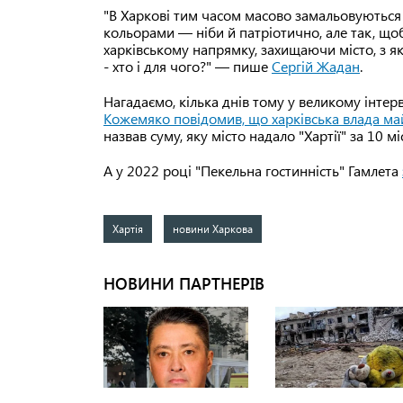
"В Харкові тим часом масово замальовуються 
кольорами — ніби й патріотично, але так, що
харківському напрямку, захищаючи місто, з як
- хто і для чого?" — пише
Сергій Жадан
.
Нагадаємо, кілька днів тому у великому інтер
Кожемяко повідомив, що харківська влада май
назвав суму, яку місто надало "Хартії" за 10 
А у 2022 році "Пекельна гостинність" Гамлета
Хартія
новини Харкова