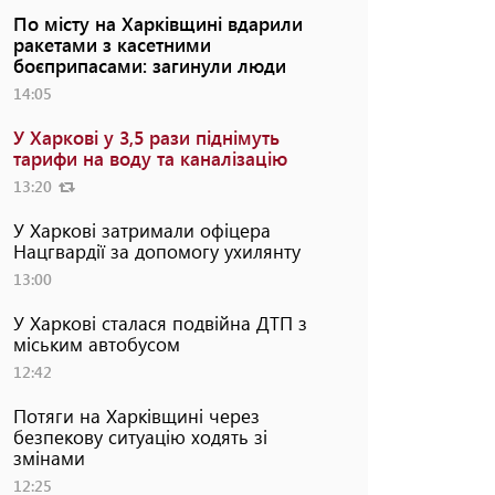
По місту на Харківщині вдарили
ракетами з касетними
боєприпасами: загинули люди
14:05
У Харкові у 3,5 рази піднімуть
тарифи на воду та каналізацію
13:20
У Харкові затримали офіцера
Нацгвардії за допомогу ухилянту
13:00
У Харкові сталася подвійна ДТП з
міським автобусом
12:42
Потяги на Харківщині через
безпекову ситуацію ходять зі
змінами
12:25