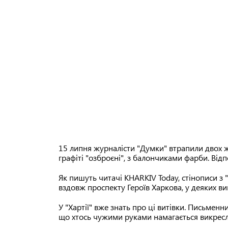
15 липня журналісти "Думки" втрапили двох 
графіті "озброєні", з балончиками фарби. Відп
Як пишуть читачі KHARKIV Today, стінописи з 
вздовж проспекту Героїв Харкова, у деяких ви
У "Хартії" вже знать про ці витівки. Письменн
що хтось чужими руками намагається викресли