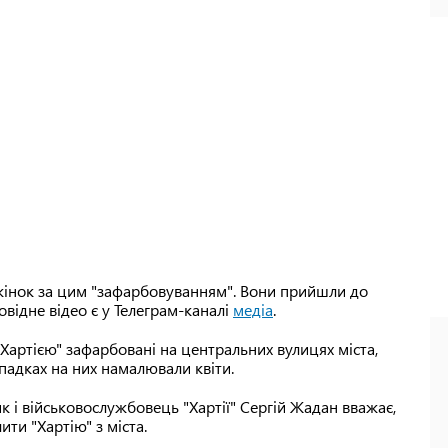
жінок за цим "зафарбовуванням". Вони прийшли до
овідне відео є у Телеграм-каналі
медіа
.
"Хартією" зафарбовані на центральних вулицях міста,
падках на них намалювали квіти.
ик і військовослужбовець "Хартії" Сергій Жадан вважає,
ти "Хартію" з міста.