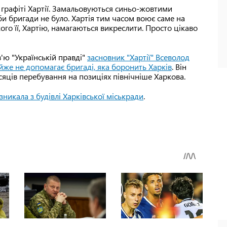
графіті Хартії. Замальовуються синьо-жовтими
би бригади не було. Хартія тим часом воює саме на
ого її, Хартію, намагаються викреслити. Просто цікаво
в'ю "Українській правді"
засновник "Хартії" Всеволод
же не допомагає бригаді, яка боронить Харків
. Він
місяців перебування на позиціях північніше Харкова.
зникала з будівлі Харківської міськради
.