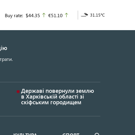
Buy rate:
$44.35
€51.10
31.15°C
up
up
цію
трати.
Державі повернули землю
в Харківській області зі
скіфським городищем