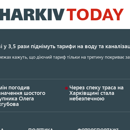
Перейти
до
основного
вмісту
і у 3,5 рази піднімуть тарифи на воду та каналіза
ежах кажуть, що діючий тариф тільки на третину покриває за
мін погодив
Через спеку траса на
значення шостого
Харківщині стала
упника Олега
небезпечною
єгубова