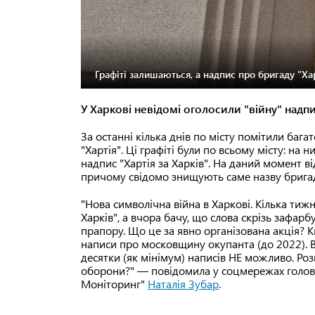
Графіті залишаються, а надпис про бригаду "Хар
У Харкові невідомі оголосили "війну" надпи
За останні кілька днів по місту помітили бага
"Хартія". Ці графіті були по всьому місту: на 
надпис "Хартія за Харків". На даний момент в
причому свідомо знищують саме назву бригади
"Нова символічна війна в Харкові. Кілька тиж
Харків", а вчора бачу, що слова скрізь зафар
прапору. Що це за явно організована акція? 
написи про московщину окупанта (до 2022). В
десятки (як мінімум) написів НЕ можливо. Роз
оборони?" — повідомила у соцмережах голов
Моніторинг"
Наталія Зубар
.