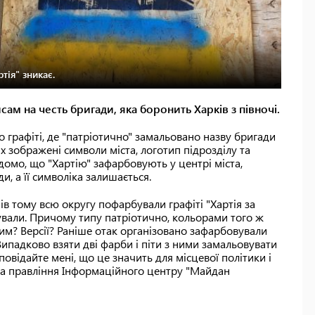
тія" зникає.
сам на честь бригади, яка боронить Харків з півночі.
то графіті, де "патріотично" замальовано назву бригади
них зображені символи міста, логотип підрозділу та
ідомо, що "Хартію" зафарбовують у центрі міста,
, а її символіка залишається.
нів тому всю округу пофарбували графіті "Хартія за
бували. Причому типу патріотично, кольорами того ж
Ким? Версії? Раніше отак організовано зафарбовували
ипадково взяти дві фарби і піти з ними замальовувати
повідайте мені, що це значить для місцевої політики і
а правління Інформаційного центру "Майдан