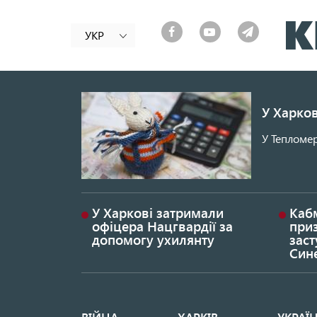
УКР
У Харков
У Тепломер
У Харкові затримали
Каб
офіцера Нацгвардії за
при
допомогу ухилянту
заст
Син