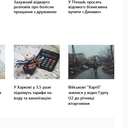
У Харкові у 3,5 рази
Військові "Хартії"
з
піднімуть тарифи на
знялися у відео Гурту
воду та каналізацію
U2 до річниці
вторгнення