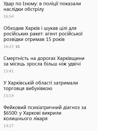
Удар по Ізюму: в поліції показали
наслідки обстрілу
16:54
Обходив Харків і шукав цілі для
російських ракет: агент російської
розвідки отримав 15 років
16:23
Смертність на дорогах Харківщини
за місяць зросла більш ніж удвічі
15:41
У Харківській області затримали
торговця вибухівкою
15:19
Фейковий психіатричний діагноз за
$6500: у Харкові викрили
колишнього лікаря
14:27