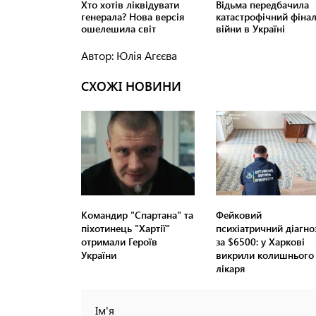
Автор: Юлія Агєєва
СХОЖІ НОВИНИ
Командир "Спартана" та
Фейковий
піхотинець "Хартії"
психіатричний діагно
отримали Героїв
за $6500: у Харкові
України
викрили колишнього
лікаря
Ім'я