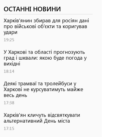
ОСТАННІ НОВИНИ
Харків’янин збирав для росіян дані
про військові об’єкти та коригував
удари
19:25
У Харкові та області прогнозують
град і шквали: якою буде погода у
вихідні
18:14
Деякі трамваї та тролейбуси у
Харкові не курсуватимуть майже
весь день
17:38
Харків'ян кличуть відсвяткувати
альтернативний День міста
17:15