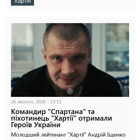
Хартія
26 лютого, 2026 - 13:15
Командир "Спартана" та
піхотинець "Хартії" отримали
Героїв України
Молодший лейтенант "Хартії" Андрій Іщенко