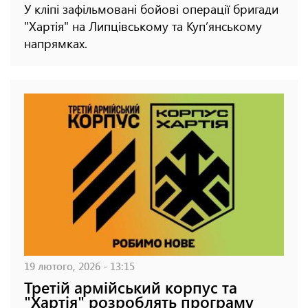
У кліпі зафільмовані бойові операції бригади
"Хартія" на Липцівському та Куп’янському
напрямках.
19 лютого, 2026 - 13:15
Третій армійський корпус та
"Хартія" розроблять програму