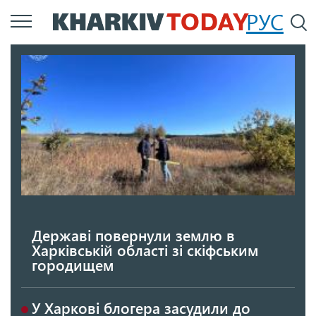
Перейти
РУС
П
до
основного
вмісту
Державі повернули землю в
Харківській області зі скіфським
городищем
У Харкові блогера засудили до