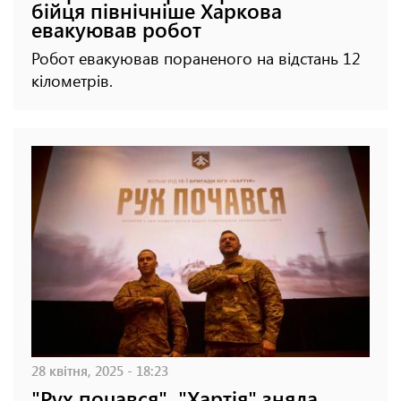
бійця північніше Харкова
евакуював робот
Робот евакуював пораненого на відстань 12
кілометрів.
28 квітня, 2025 - 18:23
"Рух почався". "Хартія" зняла