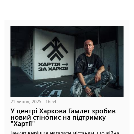
21 липня, 2025 - 16:54
У центрі Харкова Гамлет зробив
новий стінопис на підтримку
"Хартії"
Гамлет вирішив нагадати містянам, що війна