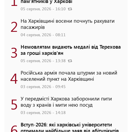
1
пам'ятників у Харкові
05 серпня, 2026 - 16:10
2
На Харківщині восени почнуть рахувати
пасажирів
04 серпня, 2026 - 08:11
3
Немовлятам видають медалі від Терехова
за гроші харків'ян
05 серпня, 2026 - 13:38
4
Російська армія почала штурми за новий
населений пункт на Харківщині
03 серпня, 2026 - 09:45
5
У передмісті Харкова заборонили пити
воду з кранів і мити нею посуд
03 серпня, 2026 - 14:18
6
Вступ-2026: які харківські університети
отримали найбільше заяв від абітурієнтів