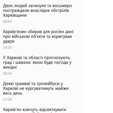
Двоє людей загинули та восьмеро
постраждали внаслідок обстрілів
Харківщини
09:03
Харків’янин збирав для росіян дані
про військові об’єкти та коригував
удари
19:25
У Харкові та області прогнозують
град і шквали: якою буде погода у
вихідні
18:14
Деякі трамваї та тролейбуси у
Харкові не курсуватимуть майже
весь день
17:38
Харків'ян кличуть відсвяткувати