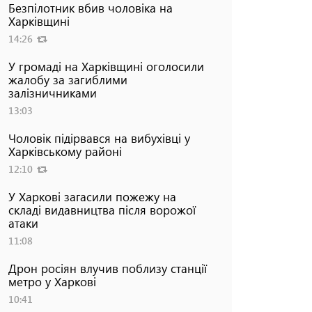
Безпілотник вбив чоловіка на
Харківщині
14:26
У громаді на Харківщині оголосили
жалобу за загиблими
залізничниками
13:03
Чоловік підірвався на вибухівці у
Харківському районі
12:10
У Харкові загасили пожежу на
складі видавництва після ворожої
атаки
11:08
Дрон росіян влучив поблизу станції
метро у Харкові
10:41