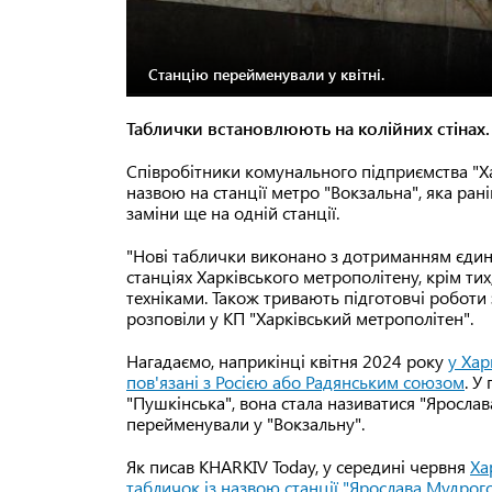
Станцію перейменували у квітні.
Таблички встановлюють на колійних стінах.
Співробітники комунального підприємства "Ха
назвою на станції метро "Вокзальна", яка ра
заміни ще на одній станції.
"Нові таблички виконано з дотриманням єдин
станціях Харківського метрополітену, крім т
техніками. Також тривають підготовчі роботи
розповіли у КП "Харківський метрополітен".
Нагадаємо, наприкінці квітня 2024 року
у
Хар
пов'язані з Росією або Радянським союзом
. У
"Пушкінська", вона стала називатися "Яросла
перейменували у "Вокзальну".
Як писав KHARKIV Today, у середині червня
Ха
табличок із назвою станції "Ярослава Мудрог