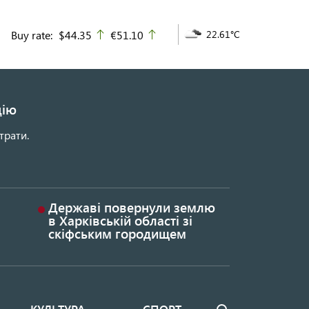
Buy rate:
$44.35
€51.10
22.61°C
up
up
цію
трати.
Державі повернули землю
в Харківській області зі
скіфським городищем