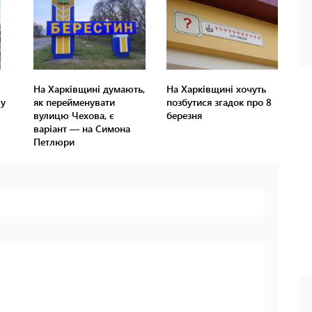
На Харківщині думають,
На Харківщині хочуть
лу
як перейменувати
позбутися згадок про 8
вулицю Чехова, є
березня
варіант — на Симона
Петлюри