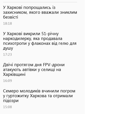
У Харкові попрощались із
захисником, якого вважали зниклим
безвісті
18:18
У Харкові викрили 51-річну
наркодилерку, яка продавала
психотропи у флаконах від гелю для
душу
17:23
Двічі протягом дня FPV-дрони
атакують автівки у селищі на
Харківщині
16:09
Семеро молодиків вчинили погром
у гуртожитку Харкова та отримали
підозри
15:08