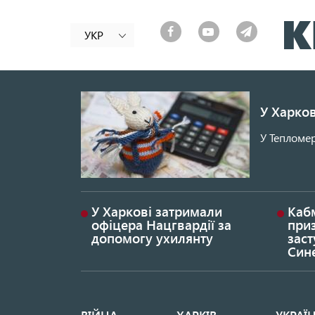
УКР
У Харков
У Тепломер
У Харкові затримали
Каб
офіцера Нацгвардії за
при
допомогу ухилянту
заст
Син