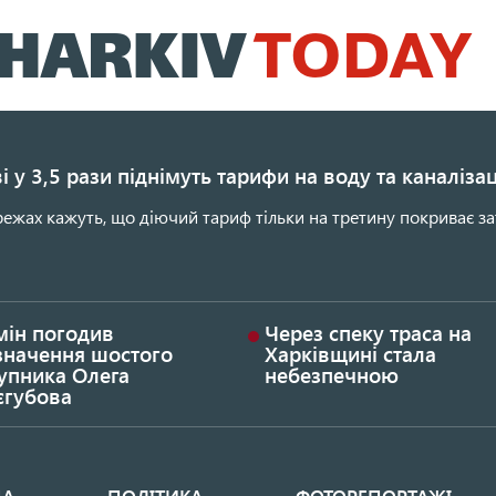
Перейти
до
основного
вмісту
і у 3,5 рази піднімуть тарифи на воду та каналіза
ежах кажуть, що діючий тариф тільки на третину покриває за
мін погодив
Через спеку траса на
значення шостого
Харківщині стала
упника Олега
небезпечною
єгубова