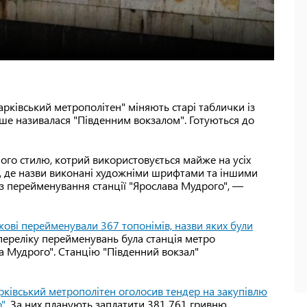
рківський метрополітен" міняють старі таблички із
ніше називалася "Південним вокзалом". Готуються до
ого стилю, котрий використовується майже на усіх
их, де назви виконані художніми шрифтами та іншими
 з перейменування станції "Ярослава Мудрого", —
кові перейменували 367 топонімів, назви яких були
 переліку перейменувань була станція метро
ва Мудрого". Станцію "Південний вокзал"
рківський метрополітен оголосив тендер на закупівлю
о"
. За них планують заплатити 381 761 гривню.