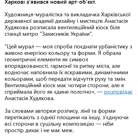
Харкові з'явився новий арт-об'єкт.
Художниця-муралістка та викладачка Харківської
державної академії дизайну і мистецтв Анастасія
Худякова розписала вентиляційний кіоск біля
станції метро "Захисників України".
"Цей мурал — моя спроба поєднати урбаністику з
живою енергією кольору та форми. Я обрала
геометричні елементи як символ
впорядкованості, гармонії та ритму міста, але
водночас наповнила їх яскравими, динамічними
кольорами, щоб передати відчуття руху та змін.
Вентиляційний кіоск має чотири сторони, але я
сприймала його як єдине полотно», —
розповідає
Анастасія Худякова.
За словами авторки розпису, лінії та форми
перетікають з однієї площини на іншу, з'єднуючи
всі сторони в суцільну композицію — ніби
простір дихає і не має меж.