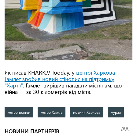
Як писав KHARKIV Tooday, у
центрі Харкова
Гамлет зробив новий стінопис на підтримку
"Хартії"
. Гамлет вирішив нагадати містянам, що
війна — за 30 кілометрів від міста.
метрополітен
метро Харків
новини Харкова
мурал