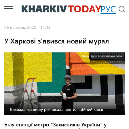
Перейти
РУС
П
до
основного
06 вересня, 2025 - 14:33
вмісту
У Харкові з'явився новий мурал
Фото: Харківська міська рада
Викладачка вишу розписала вентиляційний кіоск.
Біля станції метро "Захисників України" у