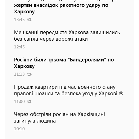
жертви внаслідок ракетного удару по
Харкову
13:45
Мешканці передмістя Харкова залишились
без світла через ворожі атаки
12:45
Росіяни били трьома "Бандеролями" по
Харкову
11:13
Продаж квартири під час воєнного стану:
правові нюанси та безпека угод у Харкові ℗
11:00
Через обстріли росіян на Харківщині
загинула людина
10:10