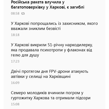
Російська ракета влучила у
багатоповерхівку у Харкові, є загиблі
08:58
У Харкові попрощались із захисником, якого
вважали зниклим безвісті
18:18
У Харкові викрили 51-річну наркодилерку,
яка продавала психотропи у флаконах від
гелю для душу
17:23
Двічі протягом дня FPV-дрони атакують
автівки у селищі на Харківщині
16:09
Семеро молодиків вчинили погром у
гуртожитку Харкова та отримали підозри
15:08