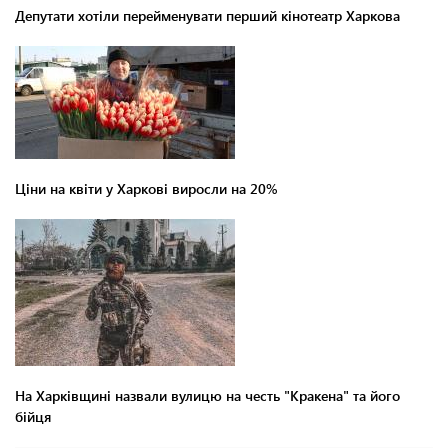
Депутати хотіли перейменувати перший кінотеатр Харкова
Ціни на квіти у Харкові виросли на 20%
На Харківщині назвали вулицю на честь "Кракена" та його
бійця