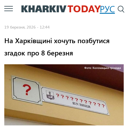
Перейти
РУС
П
до
основного
19 березня, 2026 - 12:44
вмісту
На Харківщині хочуть позбутися
згадок про 8 березня
Фото: Коломацька громада