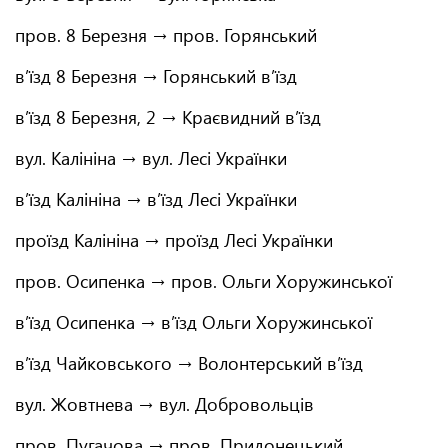
пров. 8 Березня → пров. Горянський
в’їзд 8 Березня → Горянський в’їзд
в’їзд 8 Березня, 2 → Краєвидний в’їзд
вул. Калініна → вул. Лесі Українки
в’їзд Калініна → в’їзд Лесі Українки
проїзд Калініна → проїзд Лесі Українки
пров. Осипенка → пров. Ольги Хоружинської
в’їзд Осипенка → в’їзд Ольги Хоружинської
в’їзд Чайковського → Волонтерський в’їзд
вул. Жовтнева → вул. Добровольців
пров. Пугачова → пров. Придонецький