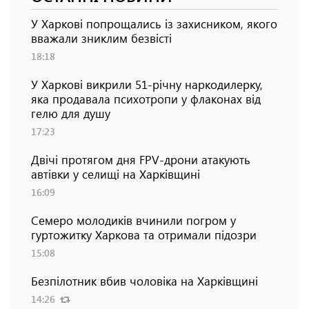
У Харкові попрощались із захисником, якого
вважали зниклим безвісті
18:18
У Харкові викрили 51-річну наркодилерку,
яка продавала психотропи у флаконах від
гелю для душу
17:23
Двічі протягом дня FPV-дрони атакують
автівки у селищі на Харківщині
16:09
Семеро молодиків вчинили погром у
гуртожитку Харкова та отримали підозри
15:08
Безпілотник вбив чоловіка на Харківщині
14:26