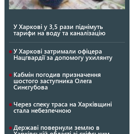
У Харкові у 3,5 рази піднімуть
тарифи на воду та каналізацію
У Харкові затримали офіцера
Нацгвардії за допомогу ухилянту
Кабмін погодив призначення
шостого заступника Олега
Синєгубова
Через спеку траса на Харківщині
стала небезпечною
Державі повернули землю в
Харківській області зі скіфським