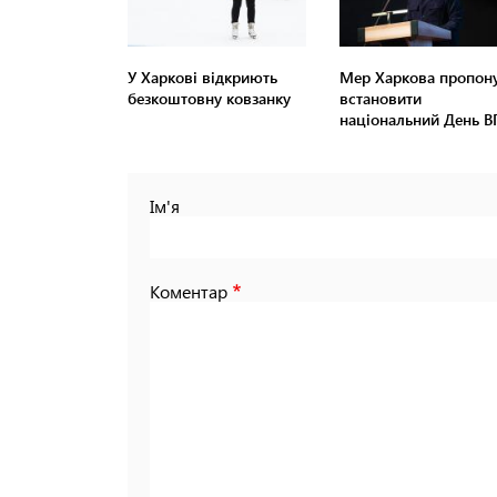
У Харкові відкриють
Мер Харкова пропон
безкоштовну ковзанку
встановити
національний День 
Ім'я
Коментар