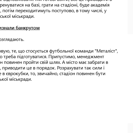
енуватися на базі, грати на стадіоні, буде академія
, потім переходитимуть поступово, в тому числі, у
ської міськради.
визнали банкрутом
озглядають.
овую, те, що стосується футбольної команди "Металіст",
о треба підготуватися. Припустимо, менеджмент
він повинен пройти свій шлях. А місто має забрати в
, приводити це в порядок. Розрахувати так сили і
 в єврокубки, то, звичайно, стадіон повинен бути
ької міськради.