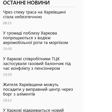
ОСТАННІ НОВИНИ
Чрез спеку траса на Харківщині
стала небезпечною
08:15
У громаді поблизу Харкова
попрощаються з водієм
аеромобільної роти та морпіхом
19:30
У Харкові співробітники ТЦК
застосували газовий балончик під
час конфлікту з пенсіонером
19:20
Жителя Харківщини можуть
посадити у виправний центр через
борг з аліментів
18:12
У Харкові відкривається новий