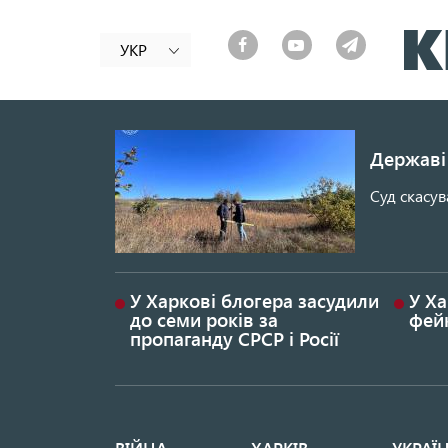
УКР
Державі 
Суд скасув
У Харкові блогера засудили
У Ха
до семи років за
фей
пропаганду СРСР і Росії