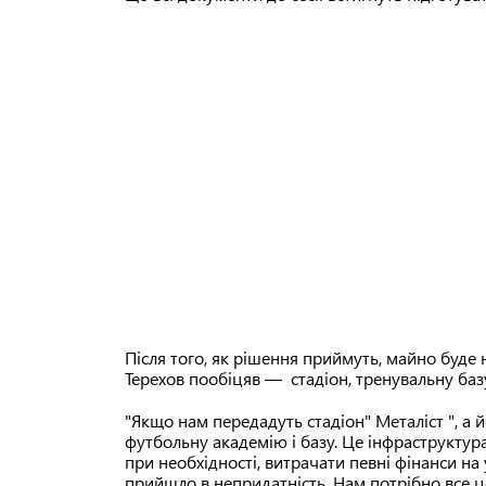
Після того, як рішення приймуть, майно буде 
Терехов пообіцяв — стадіон, тренувальну баз
"Якщо нам передадуть стадіон" Металіст ", а 
футбольну академію і базу. Це інфраструктура
при необхідності, витрачати певні фінанси на
прийшло в непридатність. Нам потрібно все це