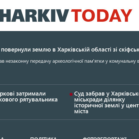
Перейти
до
основного
вмісту
повернули землю в Харківській області зі скіфс
ав незаконну передачу археологічної пам'ятки у комунальну в
ркові затримали
Суд забрав у Харківськ
кового рятувальника
міськради ділянку
історичної землі у цент
міста