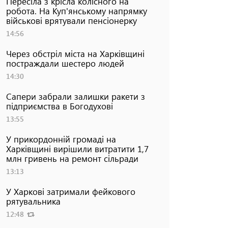
Пересіла з крісла колісного на
робота. На Куп'янському напрямку
військові врятували пенсіонерку
14:56
Через обстріл міста на Харківщині
постраждали шестеро людей
14:30
Сапери забрали залишки ракети з
підприємства в Богодухові
13:55
У прикордонній громаді на
Харківщині вирішили витратити 1,7
млн гривень на ремонт сільради
13:13
У Харкові затримали фейкового
рятувальника
12:48