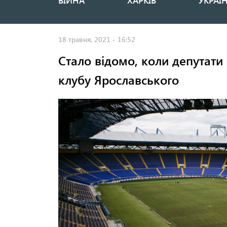
ВІЙНА
ХАРКІВ
УКРАЇ
Основная
навигация
18 травня, 2021 - 16:52
Стало відомо, коли депутати
клубу Ярославського