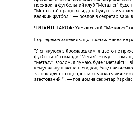
порядок, а футбольний клуб "Металіст" буде тр
"Металіста" працювати, діти будуть займатися
великий футбол ", — розповів секретар Харків
ЧИТАЙТЕ ТАКОЖ:
Харківський "Металіст" 
Ігор Терехов запевнив, що продаж майна не р
"Я спілкуюся з Ярославським, я цього не прих
футбольної команди "Метал". Чому — тому щ
"Металу", згодом, я думаю, буде "Металіст" , 
комунальну власність стадіон, базу і академію
засоби для того щоб, коли команда увійде вже
атестований " , — повідомив секретар Харківс