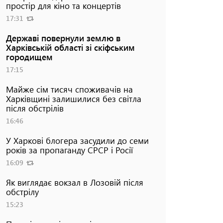
простір для кіно та концертів
17:31
Державі повернули землю в
Харківській області зі скіфським
городищем
17:15
Майже сім тисяч споживачів на
Харківщині залишилися без світла
після обстрілів
16:46
У Харкові блогера засудили до семи
років за пропаганду СРСР і Росії
16:09
Як виглядає вокзал в Лозовій після
обстрілу
15:23