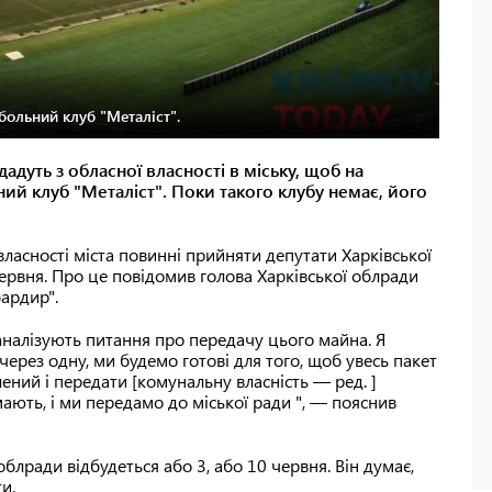
больний клуб "Металіст".
адуть з обласної власності в міську, щоб на
ьний клуб "Металіст". Поки такого клубу немає, його
ласності міста повинні прийняти депутати Харківської
 червня. Про це повідомив голова Харківської облради
ардир".
аналізують питання про передачу цього майна. Я
ерез одну, ми будемо готові для того, щоб увесь пакет
ний і передати [комунальну власність — ред. ]
мають, і ми передамо до міської ради ", — пояснив
облради відбудеться або 3, або 10 червня. Він думає,
и.