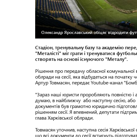
Олександр Ярославський обіцяє відродити фут
Стадіон, тренувальну базу та академію перед
"Металісті" міг грати і тренуватися футбол
створять на основі існуючого "Металу".
Рішення про передачу обласної комунальної в
облради на сесії, яка відбудеться на початку
Артур Товмасян, передає Youtube-канал "Бомб
"Зараз наші юристи проробляють повністю і 
думаю, в найближчу або наступну сесію, або ч
документів був грамотно юридично підготовле
рішенням сесії. Я впевнений, депутати підтри
глава Харківської облради.
Товмасян уточнив, наступна сесія Харківської 
що всі документи до сесії встигнуть підготуват