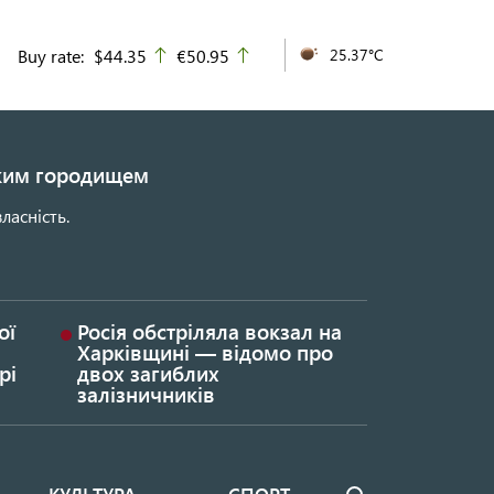
Buy rate:
$44.35
€50.95
25.37°C
up
up
ьким городищем
ласність.
ої
Росія обстріляла вокзал на
Харківщині — відомо про
рі
двох загиблих
залізничників