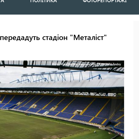
НА
ПОЛІТИКА
ФОТОРЕПОРТАЖІ
 передадуть стадіон "Металіст"
Фото: Константин Чегринский / KHARKIV Today