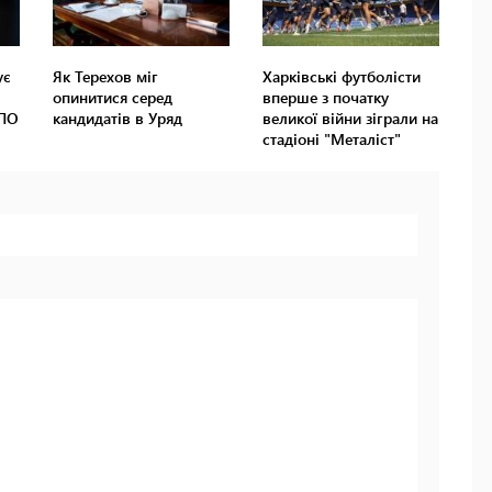
ує
Як Терехов міг
Харківські футболісти
опинитися серед
вперше з початку
ВПО
кандидатів в Уряд
великої війни зіграли на
стадіоні "Металіст"