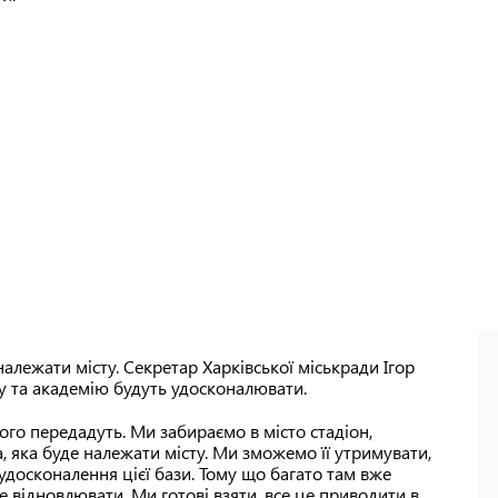
належати місту. Секретар Харківської міськради Ігор
у та академію будуть удосконалювати.
його передадуть. Ми забираємо в місто стадіон,
, яка буде належати місту. Ми зможемо її утримувати,
 удосконалення цієї бази. Тому що багато там вже
 відновлювати. Ми готові взяти, все це приводити в