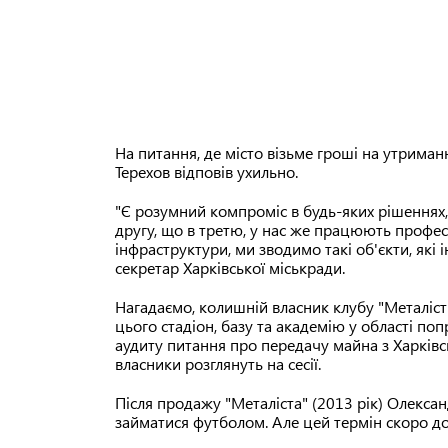
На питання, де місто візьме гроші на утриманн
Терехов відповів ухильно.
"Є розумний компроміс в будь-яких рішеннях,
другу, що в третю, у нас же працюють професі
інфраструктури, ми зводимо такі об'єкти, які 
секретар Харківської міськради.
Нагадаємо, колишній власник клубу "Металіс
цього стадіон, базу та академію у області поп
аудиту питання про передачу майна з Харківс
власники розглянуть на сесії.
Після продажу "Металіста" (2013 рік) Олекса
займатися футболом. Але цей термін скоро доб