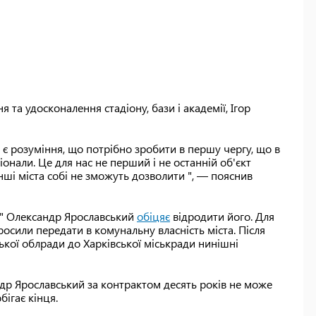
я та удосконалення стадіону, бази і академії, Ігор
 є розуміння, що потрібно зробити в першу чергу, що в
онали. Це для нас не перший і не останній об'єкт
інші міста собі не зможуть дозволити ", — пояснив
т" Олександр Ярославський
обіцяє
відродити його. Для
росили передати в комунальну власність міста. Після
ької облради до Харківської міськради нинішні
ндр Ярославський за контрактом десять років не може
ігає кінця.