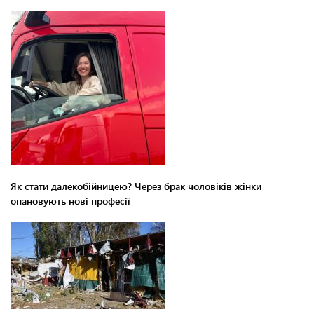
Як стати далекобійницею? Через брак чоловіків жінки
опановують нові професії