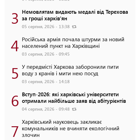
3
Немовлятам видають медалі від Терехова
за гроші харків'ян
05 серпня, 2026 - 13:38
4
Російська армія почала штурми за новий
населений пункт на Харківщині
03 серпня, 2026 - 09:45
5
У передмісті Харкова заборонили пити
воду з кранів і мити нею посуд
03 серпня, 2026 - 14:18
6
Вступ-2026: які харківські університети
отримали найбільше заяв від абітурієнтів
04 серпня, 2026 - 09:48
Харківський науковець закликає
7
комунальників не вчиняти екологічний
злочин