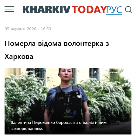
Перейти
РУС
П
до
основного
05 червня, 2026 - 16:53
вмісту
Померла відома волонтерка з
Харкова
Фото: "П'ятихатки-БАМ"
Валентина Пироженко боролася з онкологічним
захворюванням.