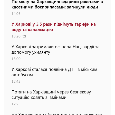
По місту на Харківщині вдарили ракетами з
касетними боєприпасами: загинули люди
14:05
У Харкові у 3,5 рази піднімуть тарифи на
воду та каналізацію
13:20
У Харкові затримали офіцера Нацгвардії за
допомогу ухилянту
13:00
У Харкові сталася подвійна ДТП з міським
автобусом
12:42
Потяги на Харківщині через безпекову
ситуацію ходять зі змінами
12:25
На Харківщині за бюджетні кошти вирішили