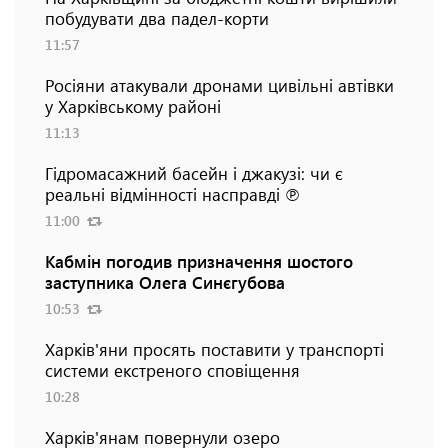
побудувати два падел-корти
11:57
Росіяни атакували дронами цивільні автівки
у Харківському районі
11:13
Гідромасажний басейн і джакузі: чи є
реальні відмінності насправді ℗
11:00
Кабмін погодив призначення шостого
заступника Олега Синєгубова
10:53
Харків'яни просять поставити у транспорті
системи екстреного сповіщення
10:28
Харків'янам повернули озеро