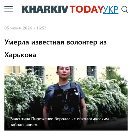
Перейти
УКР
По
к
основному
05 июня, 2026 - 16:53
содержанию
Умерла известная волонтер из
Харькова
Фото: "П'ятихатки-БАМ"
Валентина Пироженко боролась с онкологическим
заболеванием.