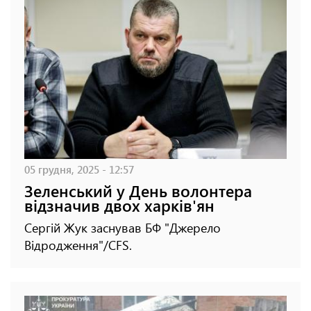
05 грудня, 2025 - 12:57
Зеленський у День волонтера
відзначив двох харків'ян
Сергій Жук заснував БФ "Джерело
Відродження"/CFS.