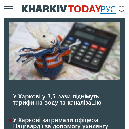
Перейти
РУС
П
до
основного
вмісту
У Харкові у 3,5 рази піднімуть
тарифи на воду та каналізацію
У Харкові затримали офіцера
Нацгвардії за допомогу ухилянту