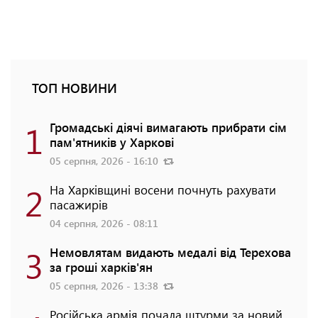
ТОП НОВИНИ
1
Громадські діячі вимагають прибрати сім
пам'ятників у Харкові
05 серпня, 2026 - 16:10
2
На Харківщині восени почнуть рахувати
пасажирів
04 серпня, 2026 - 08:11
3
Немовлятам видають медалі від Терехова
за гроші харків'ян
05 серпня, 2026 - 13:38
Російська армія почала штурми за новий