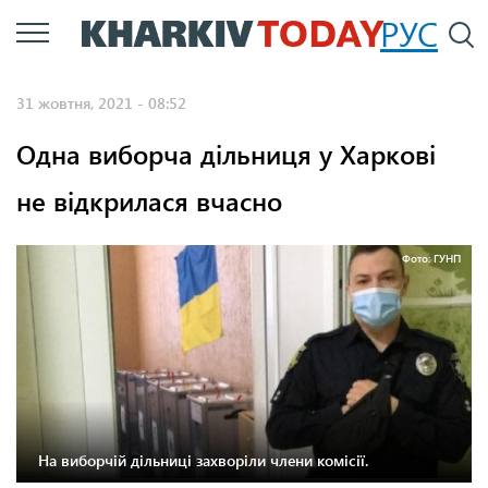
Перейти
РУС
П
до
основного
31 жовтня, 2021 - 08:52
вмісту
Одна виборча дільниця у Харкові
не відкрилася вчасно
Фото: ГУНП
На виборчій дільниці захворіли члени комісії.