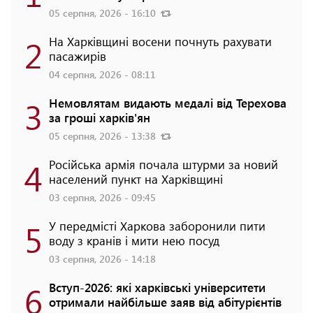
05 серпня, 2026 - 16:10
2
На Харківщині восени почнуть рахувати
пасажирів
04 серпня, 2026 - 08:11
3
Немовлятам видають медалі від Терехова
за гроші харків'ян
05 серпня, 2026 - 13:38
4
Російська армія почала штурми за новий
населений пункт на Харківщині
03 серпня, 2026 - 09:45
5
У передмісті Харкова заборонили пити
воду з кранів і мити нею посуд
03 серпня, 2026 - 14:18
6
Вступ-2026: які харківські університети
отримали найбільше заяв від абітурієнтів