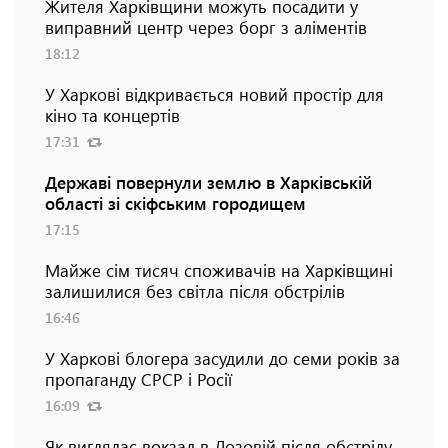
Жителя Харківщини можуть посадити у
виправний центр через борг з аліментів
18:12
У Харкові відкривається новий простір для
кіно та концертів
17:31
Державі повернули землю в Харківській
області зі скіфським городищем
17:15
Майже сім тисяч споживачів на Харківщині
залишилися без світла після обстрілів
16:46
У Харкові блогера засудили до семи років за
пропаганду СРСР і Росії
16:09
Як виглядає вокзал в Лозовій після обстрілу