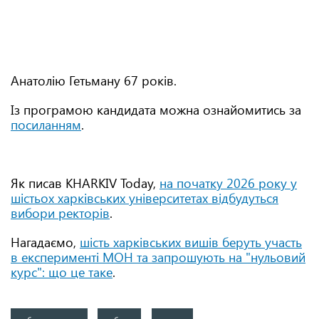
Анатолію Гетьману 67 років.
Із програмою кандидата можна ознайомитись за
посиланням
.
Як писав KHARKIV Today,
на початку 2026 року у
шістьох харківських університетах відбудуться
вибори ректорів
.
Нагадаємо,
шість харківських вишів беруть участь
в експерименті МОН та запрошують на "нульовий
курс": що це таке
.