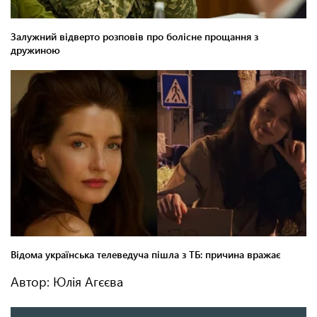
Автор: Юлія Агєєва