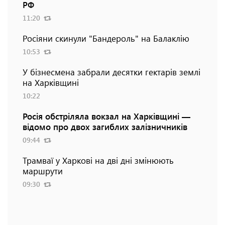
РФ
11:20
Росіяни скинули "Бандероль" на Балаклію
10:53
У бізнесмена забрали десятки гектарів землі
на Харківщині
10:22
Росія обстріляла вокзал на Харківщині —
відомо про двох загиблих залізничників
09:44
Трамваї у Харкові на дві дні змінюють
маршрути
09:30