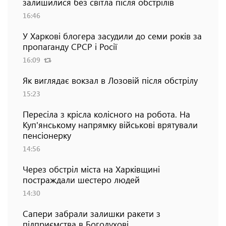
залишилися без світла після обстрілів
16:46
У Харкові блогера засудили до семи років за
пропаганду СРСР і Росії
16:09
Як виглядає вокзал в Лозовій після обстрілу
15:23
Пересіла з крісла колісного на робота. На
Куп'янському напрямку військові врятували
пенсіонерку
14:56
Через обстріл міста на Харківщині
постраждали шестеро людей
14:30
Сапери забрали залишки ракети з
підприємства в Богодухові