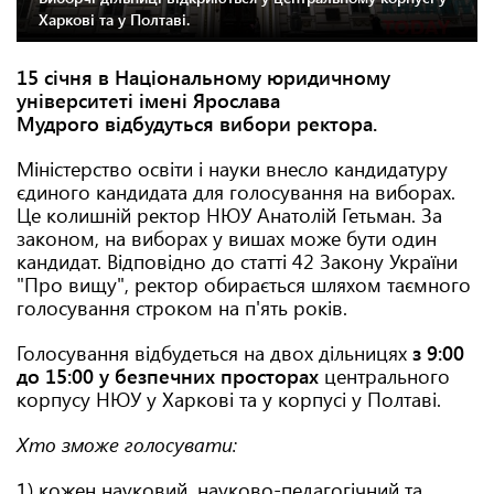
Харкові та у Полтаві.
15 січня в Національному юридичному
університеті імені Ярослава
Мудрого відбудуться вибори ректора.
Міністерство освіти і науки внесло кандидатуру
єдиного кандидата для голосування на виборах.
Це колишній ректор НЮУ Анатолій Гетьман. За
законом, на виборах у вишах може бути один
кандидат. Відповідно до статті 42 Закону України
"Про вищу", ректор обирається шляхом таємного
голосування строком на п'ять років.
Голосування відбудеться на двох дільницях
з 9:00
до 15:00 у безпечних просторах
центрального
корпусу НЮУ у Харкові та у корпусі у Полтаві.
Хто зможе голосувати:
1) кожен науковий, науково-педагогічний та