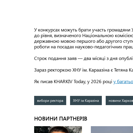
У конкурсах можуть брати участь громадяни 
до рівня, визначеного Національною комісією
державною мовою першого або другого ступен
роботи на посадах науково-педагогічних прац
Строк подання заяв — два місяці з дня опуб
Зараз ректоркою ХНУ ім. Караазіна є Тетяна К
Як писав KHARKIV Today, у 2026 році
у багать
вибори ректора
ХНУ ім Каразіна
новини Харко