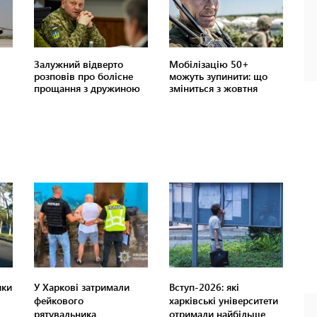
ики
У Харкові затримали
Вступ-2026: які
фейкового
харківські університети
рятувальника
отримали найбільше