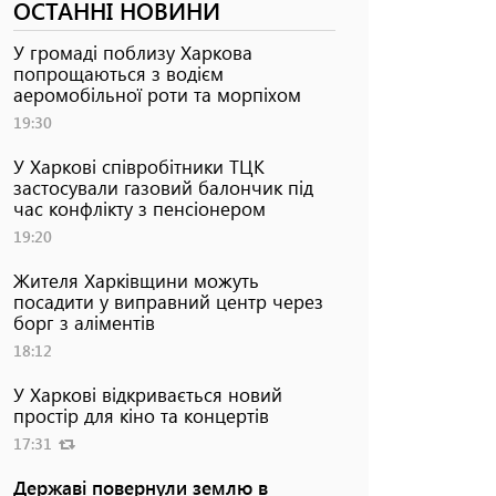
ОСТАННІ НОВИНИ
У громаді поблизу Харкова
попрощаються з водієм
аеромобільної роти та морпіхом
19:30
У Харкові співробітники ТЦК
застосували газовий балончик під
час конфлікту з пенсіонером
19:20
Жителя Харківщини можуть
посадити у виправний центр через
борг з аліментів
18:12
У Харкові відкривається новий
простір для кіно та концертів
17:31
Державі повернули землю в