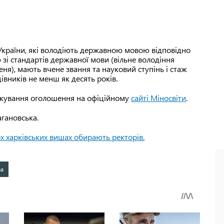
України, які володіють державною мовою відповідно
 зі стандартів державної мови (вільне володіння
я), мають вчене звання та науковий ступінь і стаж
івників не менш як десять років.
лікування оголошення на офіційному
сайті Міносвіти
.
агановська.
ох харківських вишах обирають ректорів.
ва