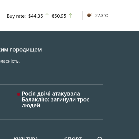
Buy rate:
$44.35
€50.95
27.3°C
up
up
ьким городищем
ласність.
Росія двічі атакувала
Балаклію: загинули троє
людей