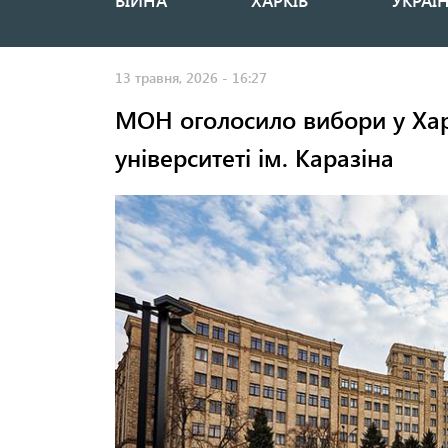
ВІЙНА
ХАРКІВ
УКРАЇ
Основная
навигация
13 травня, 2026 - 16:27
МОН оголосило вибори у Ха
університеті ім. Каразіна