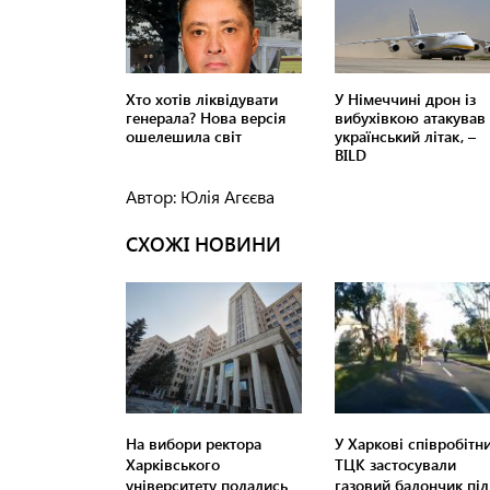
Автор: Юлія Агєєва
СХОЖІ НОВИНИ
На вибори ректора
У Харкові співробітн
Харківського
ТЦК застосували
університету подались
газовий балончик під