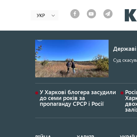
УКР
Державі 
Суд скасув
У Харкові блогера засудили
Росі
до семи років за
Хар
пропаганду СРСР і Росії
дво
залі