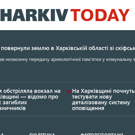
Перейти
до
основного
вмісту
повернули землю в Харківській області зі скіфс
ав незаконну передачу археологічної пам'ятки у комунальну в
я обстріляла вокзал на
На Харківщині почнуть
ківщині — відомо про
тестувати нову
х загиблих
деталізовану систему
зничників
оповіщення