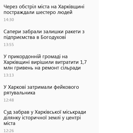
Через обстріл міста на Харківщині
постраждали шестеро людей
14:30
Сапери забрали залишки ракети з
підприємства в Богодухові
13:55
У прикордонній громаді на
Харківщині вирішили витратити 1,7
млн гривень на ремонт сільради
13:13
У Харкові затримали фейкового
рятувальника
12:48
Суд забрав у Харківської міськради
ділянку історичної землі у центрі
міста
12:26