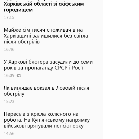
Харківській області зі скіфським
городищем
17:15
Майже сім тисяч споживачів на
Харківщині залишилися без світла
після обстрілів
16:46
У Харкові блогера засудили до семи
років за пропаганду СРСР і Росії
16:09
Як виглядає вокзал в Лозовій після
обстрілу
15:23
Пересіла з крісла колісного на
робота. На Куп'янському напрямку
військові врятували пенсіонерку
14:56