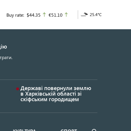
Buy rate:
$44.35
€51.10
25.4°C
up
up
цію
трати.
Державі повернули землю
в Харківській області зі
скіфським городищем