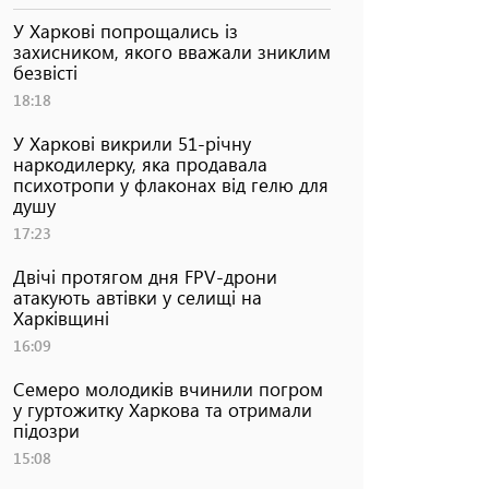
У Харкові попрощались із
захисником, якого вважали зниклим
безвісті
18:18
У Харкові викрили 51-річну
наркодилерку, яка продавала
психотропи у флаконах від гелю для
душу
17:23
Двічі протягом дня FPV-дрони
атакують автівки у селищі на
Харківщині
16:09
Семеро молодиків вчинили погром
у гуртожитку Харкова та отримали
підозри
15:08