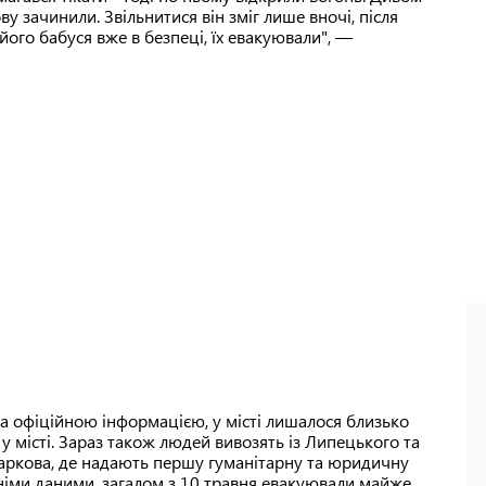
ву зачинили. Звільнитися він зміг лише вночі, після
і його бабуся вже в безпеці, їх евакуювали", —
 за офіційною інформацією, у місті лишалося близько
у місті. Зараз також людей вивозять із Липецького та
Харкова, де надають першу гуманітарну та юридичну
німи даними, загалом з 10 травня евакуювали майже