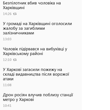
Безпілотник вбив чоловіка на
Харківщині
14:26
У громаді на Харківщині оголосили
жалобу за загиблими
залізничниками
13:03
Чоловік підірвався на вибухівці у
Харківському районі
12:10
У Харкові загасили пожежу на
складі видавництва після ворожої
атаки
11:08
Дрон росіян влучив поблизу станції
метро у Харкові
10:41