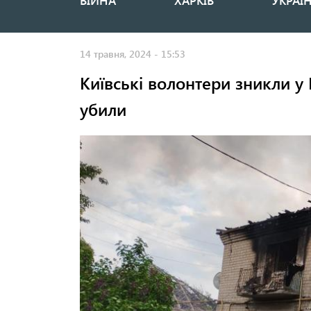
ВІЙНА
ХАРКІВ
УКРАЇ
Основная
навигация
14 травня, 2024 - 15:53
Київські волонтери зникли у 
убили