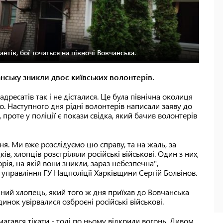
нтів, бої точаться на півночі Вовчанська.
нську зникли двоє київських волонтерів.
адресатів так і не дісталися. Це була північна околиця
то. Наступного дня рідні волонтерів написали заяву до
 проте у поліції є покази свідка, який бачив волонтерів
я. Ми вже розслідуємо цю справу, та на жаль, за
, хлопців розстріляли російські військові. Один з них,
ія, на якій вони зникли, зараз небезпечна",
 управління ГУ Нацполіції Харківщини Сергій Болвінов.
ний хлопець, який того ж дня приїхав до Вовчанська
инок увірвалися озброєні російські військові.
магався тікати - тоді по ньому відкрили вогонь. Дивом