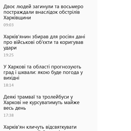
Двоє людей загинули та восьмеро
постраждали внаслідок обстрілів
Харківщини
09:03
Харків’янин збирав для росіян дані
про військові об’єкти та коригував
удари
19:25
У Харкові та області прогнозують
град і шквали: якою буде погода у
вихідні
18:14
Деякі трамваї та тролейбуси у
Харкові не курсуватимуть майже
весь день
17:38
Харків'ян кличуть відсвяткувати