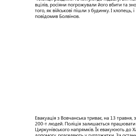
вцілів, росіяни погрожували його вбити та зно
того, як військові пішли з будинку. І хлопець, 
повідомив Болвінов.
Евакуація з Вовчанська триває, на 13 травня,
200-т людей. Поліція залишається працювати 
Циркунівського напрямків. Їх евакуюють до 
допомогу, розселяють у гуртожитки. За остан