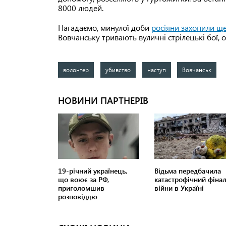
8000 людей.
Нагадаємо, минулої доби
росіяни захопили ще
Вовчанську тривають вуличні стрілецькі бої, о
волонтер
убивство
наступ
Вовчанськ