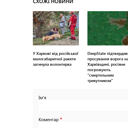
СХОЖІ НОВИНИ
У Харкові від російської
DeepState підтвердив
малогабаритної ракети
просування ворога н
загинула волонтерка
Харківщині, росіяни
погрожують
"смертельним
трикутником"
Ім'я
Коментар