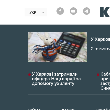
УКР
У Харков
У Тепломер
У Харкові затримали
Каб
офіцера Нацгвардії за
при
допомогу ухилянту
заст
Син