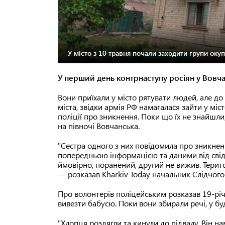
У місто з 10 травня почали заходити групи окупа
У перший день контрнаступу росіян у Вовча
Вони приїхали у місто рятувати людей, але до 
міста, звідки армія РФ намагалася зайти у міс
поліції про зникнення. Поки що їх не знайшли,
на півночі Вовчанська.
"Сестра одного з них повідомила про зникненн
попередньою інформацією та даними від свідків
ймовірно, поранений, другий не вижив. Територ
— розказав Kharkiv Today начальник Слідчого
Про волонтерів поліцейським розказав 19-річ
вивезти бабусю. Поки вони збирали речі, у буд
"Хлопця роздягли та кинули до підвалу. Він на