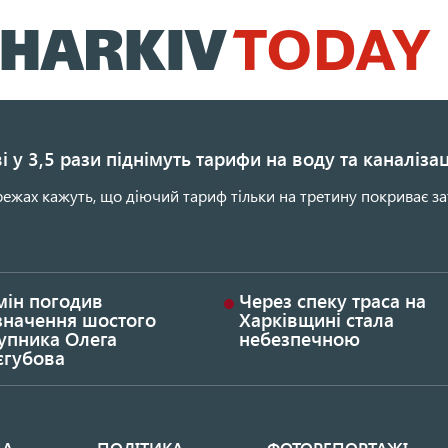
Перейти
до
основного
вмісту
і у 3,5 рази піднімуть тарифи на воду та каналіза
ежах кажуть, що діючий тариф тільки на третину покриває за
мін погодив
Через спеку траса на
значення шостого
Харківщині стала
упника Олега
небезпечною
єгубова