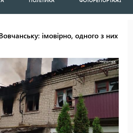
НА
ПОЛІТИКА
ФОТОРЕПОРТАЖІ
Вовчанську: імовірно, одного з них
Фото: Нацполіція.