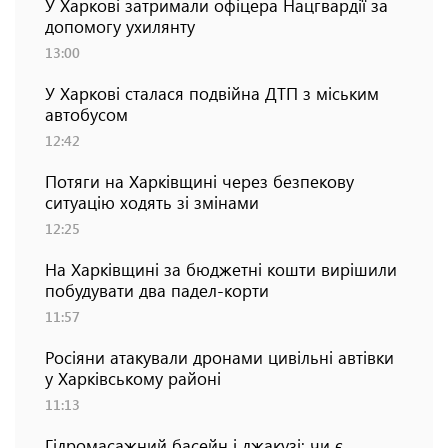
У Харкові затримали офіцера Нацгвардії за
допомогу ухилянту
13:00
У Харкові сталася подвійна ДТП з міським
автобусом
12:42
Потяги на Харківщині через безпекову
ситуацію ходять зі змінами
12:25
На Харківщині за бюджетні кошти вирішили
побудувати два падел-корти
11:57
Росіяни атакували дронами цивільні автівки
у Харківському районі
11:13
Гідромасажний басейн і джакузі: чи є