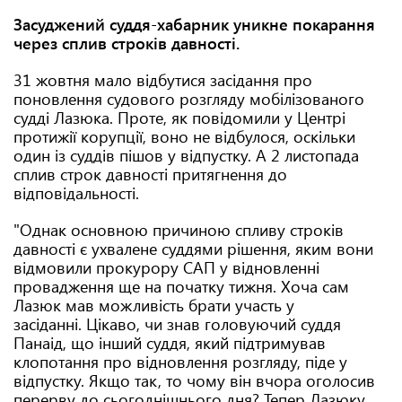
Засуджений суддя-хабарник уникне покарання
через сплив строків давності.
31 жовтня мало відбутися засідання про
поновлення судового розгляду мобілізованого
судді Лазюка. Проте, як повідомили у Центрі
протижії корупції, воно не відбулося, оскільки
один із суддів пішов у відпустку. А 2 листопада
сплив строк давності притягнення до
відповідальності.
"Однак основною причиною спливу строків
давності є ухвалене суддями рішення, яким вони
відмовили прокурору САП у відновленні
провадження ще на початку тижня. Хоча сам
Лазюк мав можливість брати участь у
засіданні. Цікаво, чи знав головуючий суддя
Панаід, що інший суддя, який підтримував
клопотання про відновлення розгляду, піде у
відпустку. Якщо так, то чому він вчора оголосив
перерву до сьогоднішнього дня? Тепер Лазюку