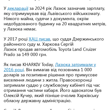
У
декларації
за 2024 рік Лазюк зазначив зарплату,
яку отримумував від Львівського військкомату.
Ніякого майна, судячи з документа, окрім
недобудованого будинку на 20 квадратних метрів,
у Лазюка немає.
У 2017 році
ХАЦ писав
, що суддя Дзержинського
районного суду м. Харкова Сергій
Лазюк продав автомобіль Toyota Land Cruizer
Prado за 149 000 грн.
Як писав KHARKIV Today,
Лазюка затримали у
2016 році
. Він вимагав від позовника 1 000
доларів за позитивне рішення про примусове
виселення людини з житла. Правоохоронці
затримали суддю у службовому кабінеті під час
отримання частини хабаря. Його адвокатом був
Олексій Кучер, який пізніше очолив Харківську
обласну державну адміністрацію.