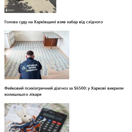
Голова суду на Харківщині взяв хабар від слідчого
Фейковий психіатричний діагноз за $6500: у Харкові викрили
колишнього лікаря