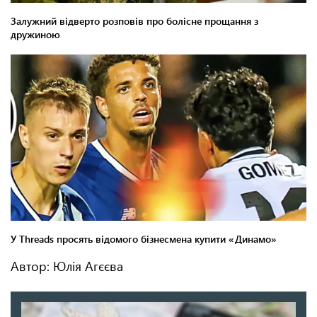
Автор: Юлія Агєєва