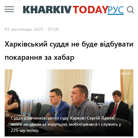
Перейти
РУС
П
до
основного
03 листопада, 2025 - 07:58
вмісту
Харківський суддя не буде відбувати
покарання за хабар
Фото: vru.gov.ua
Суддя Шевченківського суду Харкові Сергій Лазюк,
якого засудили за корупцію, мобілізувався і служить у
225-му полку.