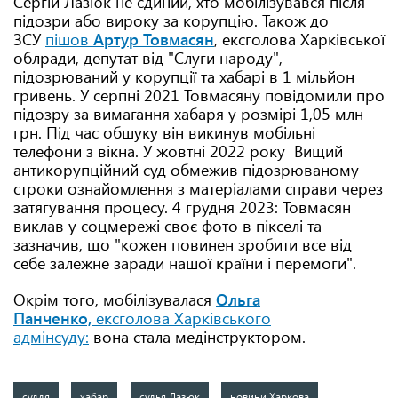
Сергій Лазюк не єдиний, хто мобілізувався після
підозри або вироку за корупцію. Також до
ЗСУ
пішов
Артур Товмасян
, ексголова Харківської
облради, депутат від "Слуги народу",
підозрюваний у корупції та хабарі в 1 мільйон
гривень. У серпні 2021 Товмасяну повідомили про
підозру за вимагання хабаря у розмірі 1,05 млн
грн. Під час обшуку він викинув мобільні
телефони з вікна. У жовтні 2022 року Вищий
антикорупційний суд обмежив підозрюваному
строки ознайомлення з матеріалами справи через
затягування процесу. 4 грудня 2023: Товмасян
виклав у соцмережі своє фото в пікселі та
зазначив, що "кожен повинен зробити все від
себе залежне заради нашої країни і перемоги".
Окрім того, мобілізувалася
Ольга
Панченко,
ексголова Харківського
адмінсуду:
вона стала медінструктором.
суддя
хабар
судья Лазюк
новини Харкова