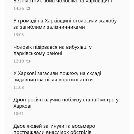
Безпілотник вбив чоловіка на Харківщині
14:26
У громаді на Харківщині оголосили жалобу
за загиблими залізничниками
13:03
Чоловік підірвався на вибухівці у
Харківському районі
12:10
У Харкові загасили пожежу на складі
видавництва після ворожої атаки
11:08
Дрон росіян влучив поблизу станції метро у
Харкові
10:41
Двоє людей загинули та восьмеро
постраждали внаслідок обстрілів