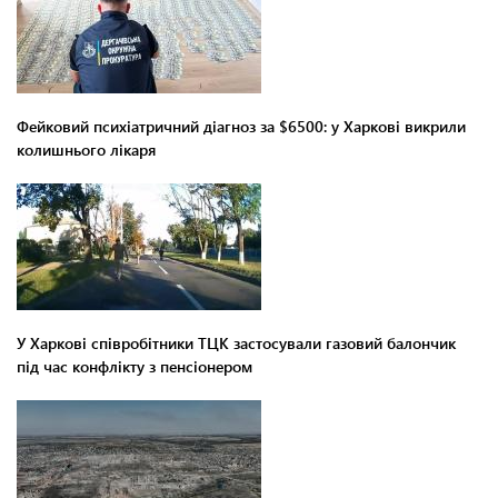
Фейковий психіатричний діагноз за $6500: у Харкові викрили
колишнього лікаря
У Харкові співробітники ТЦК застосували газовий балончик
під час конфлікту з пенсіонером