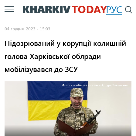
Перейти
РУС
П
до
основного
04 грудня, 2023 - 15:03
вмісту
Підозрюваний у корупції колишній
голова Харківської облради
мобілізувався до ЗСУ
Фото з особистої сторінки Артура Товмасяна