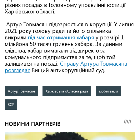
різних посадах в Головному управлінні юстиції
Харківської області.
Артур Товмасян підозрюється в корупції. У липня
2021 року голову ради та його спільника
викрили
під час отримання хабаря
у розмірі 1
мільйона 50 тисяч гривень хабара. За даними
слідства, хабар вимагали від директора
комунального підприємства за те, щоб той
залишився на посаді.
Справу Артура Товмасяна
розглядає
Вищий антикорупційний суд.
Артур Товмасян
Харківська обласна рада
мобілізація
ЗСУ