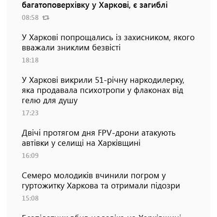
багатоповерхівку у Харкові, є загиблі
08:58
У Харкові попрощались із захисником, якого
вважали зниклим безвісті
18:18
У Харкові викрили 51-річну наркодилерку,
яка продавала психотропи у флаконах від
гелю для душу
17:23
Двічі протягом дня FPV-дрони атакують
автівки у селищі на Харківщині
16:09
Семеро молодиків вчинили погром у
гуртожитку Харкова та отримали підозри
15:08