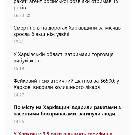
ракет: агент російської розвідки отримав 15
років
16:23
Смертність на дорогах Харківщини за місяць
зросла більш ніж удвічі
15:41
У Харківській області затримали торговця
вибухівкою
15:19
Фейковий психіатричний діагноз за $6500: у
Харкові викрили колишнього лікаря
14:27
По місту на Харківщині вдарили ракетами з
касетними боєприпасами: загинули люди
14:05
У Харкові у 3,5 рази піднімуть тарифи на