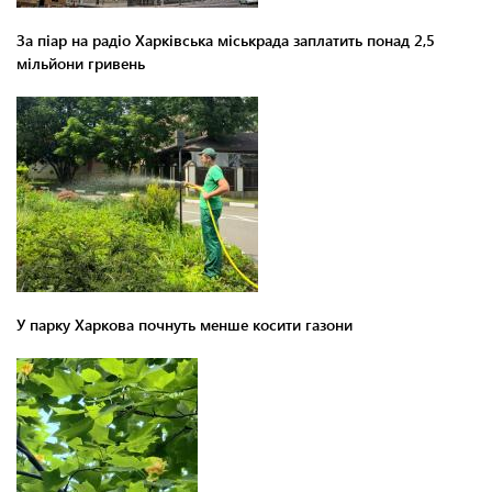
За піар на радіо Харківська міськрада заплатить понад 2,5
мільйони гривень
У парку Харкова почнуть менше косити газони