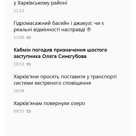
у Харківському районі
11:13
Гідромасажний басейн і джакузі: чи є
реальні відмінності насправді ℗
11:00
Кабмін погодив призначення шостого
заступника Олега Синєгубова
10:53
Харків'яни просять поставити у транспорті
системи екстреного сповіщення
10:28
Харків'янам повернули озеро
09:55