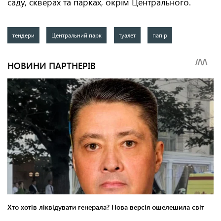
саду, скверах та парках, окрім Центрального.
тендери
Центральний парк
туалет
папір