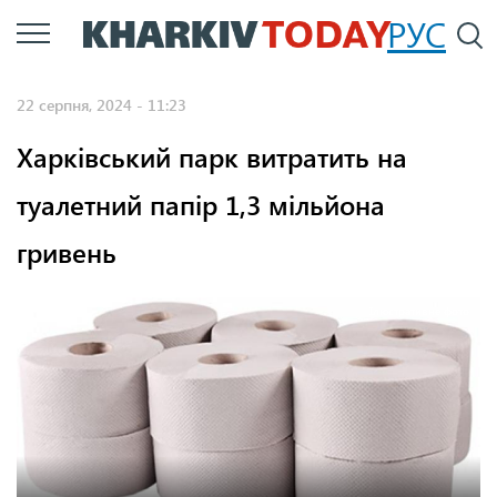
Перейти
РУС
П
до
основного
22 серпня, 2024 - 11:23
вмісту
Харківський парк витратить на
туалетний папір 1,3 мільйона
гривень
Ілюстративне фото