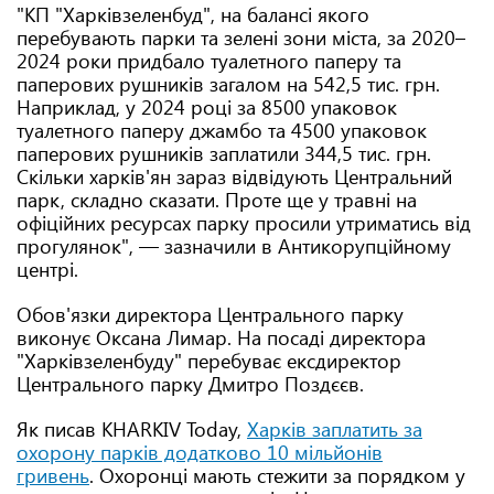
"КП "Харківзеленбуд", на балансі якого
перебувають парки та зелені зони міста, за 2020–
2024 роки придбало туалетного паперу та
паперових рушників загалом на 542,5 тис. грн.
Наприклад, у 2024 році за 8500 упаковок
туалетного паперу джамбо та 4500 упаковок
паперових рушників заплатили 344,5 тис. грн.
Скільки харків'ян зараз відвідують Центральний
парк, складно сказати. Проте ще у травні на
офіційних ресурсах парку просили утриматись від
прогулянок", — зазначили в Антикорупційному
центрі.
Обов'язки директора Центрального парку
виконує Оксана Лимар. На посаді директора
"Харківзеленбуду" перебуває ексдиректор
Центрального парку Дмитро Поздєєв.
Як писав KHARKIV Today,
Харків заплатить за
охорону парків додатково 10 мільйонів
гривень
. Охоронці мають стежити за порядком у